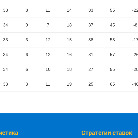
33
8
11
14
33
55
-2
34
9
7
18
37
45
-8
33
6
12
15
38
55
-1
34
6
12
16
31
57
-2
34
6
10
18
27
55
-2
33
3
11
19
25
65
-4
истика
Стратегии ставок