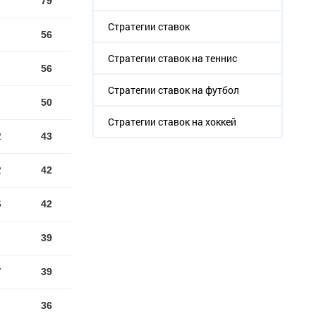
79
Стратегии ставок
56
Стратегии ставок на теннис
56
Стратегии ставок на футбол
50
Стратегии ставок на хоккей
2
43
2
42
6
42
39
7
39
36