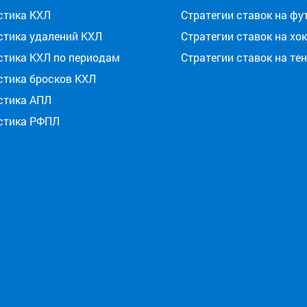
стика КХЛ
Стратегии ставок на фу
стика удалений КХЛ
Стратегии ставок на хо
стика КХЛ по периодам
Стратегии ставок на те
стика бросков КХЛ
стика АПЛ
стика РФПЛ