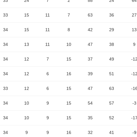
33
24
7
2
88
24
64
33
15
11
7
63
36
27
34
15
11
8
42
29
13
34
13
11
10
47
38
9
34
12
7
15
37
49
-1
34
12
6
16
39
51
-1
33
12
6
15
47
63
-1
34
10
9
15
54
57
-3
34
10
9
15
35
52
-1
34
9
9
16
32
41
-9