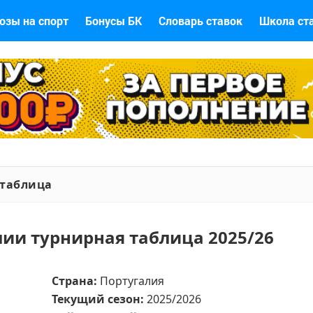
озы на спорт
Бонусы БК
Словарь ставок
Школа ст
 таблица
ии турнирная таблица 2025/26
Страна:
Португалия
Текущий сезон:
2025/2026