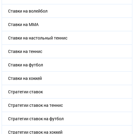
Ставки на волейбол
Ставки на ММА
Ставки на настольный теннис
Ставки на теннис
Ставки на футбол
Ставки на хоккей
Стратегии ставок
Стратегии ставок на теннис
Стратегии ставок на футбол
Стратегии ставок на хоккей