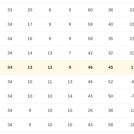
33
20
8
5
60
38
2
34
17
9
8
59
40
1
34
16
9
9
58
35
2
34
14
13
7
42
32
1
34
13
12
9
46
45
1
34
10
11
13
46
52
-
34
10
10
14
43
50
-
34
9
10
15
26
38
-1
34
9
10
15
43
58
-1