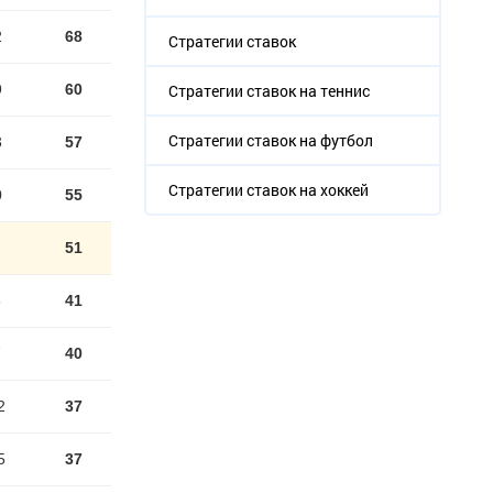
2
68
Стратегии ставок
9
60
Стратегии ставок на теннис
Стратегии ставок на футбол
3
57
Стратегии ставок на хоккей
0
55
51
6
41
7
40
2
37
5
37