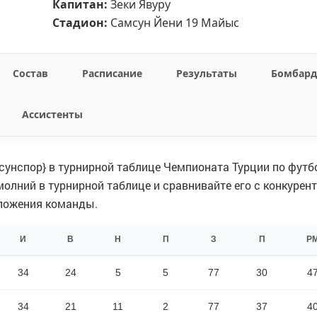
Капитан:
Зеки Явуру
Стадион:
Самсун Йени 19 Майыс
Состав
Расписание
Результаты
Бомбар
Ассистенты
сунспор} в турнирной таблице Чемпионата Турции по футб
молний в турнирной таблице и сравнивайте его с конкурен
оложения команды.
И
В
Н
П
З
П
Р
34
24
5
5
77
30
4
34
21
11
2
77
37
4