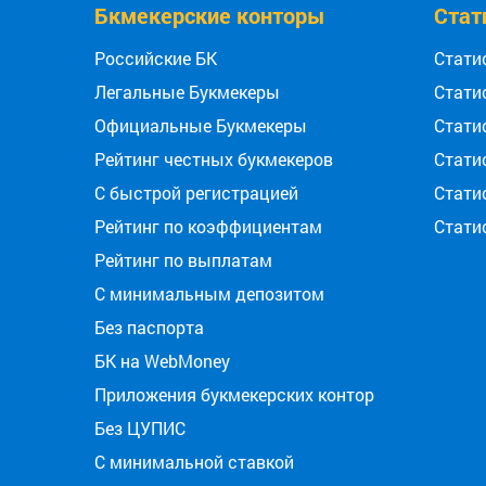
Бкмекерские конторы
Стат
Российские БК
Стати
Легальные Букмекеры
Стати
Официальные Букмекеры
Стати
Рейтинг честных букмекеров
Стати
С быстрой регистрацией
Стати
Рейтинг по коэффициентам
Стати
Рейтинг по выплатам
С минимальным депозитом
Без паспорта
БК на WebMoney
Приложения букмекерских контор
Без ЦУПИС
С минимальной ставкой