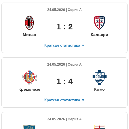
24.05.2026 | Серия А
1 : 2
Милан
Кальяри
Краткая статистика
▼
24.05.2026 | Серия А
1 : 4
Кремонезе
Комо
Краткая статистика
▼
24.05.2026 | Серия А