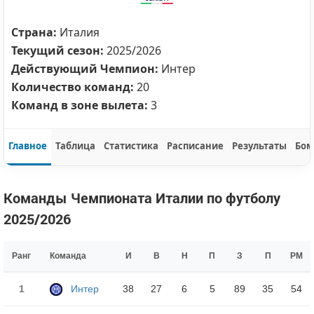
Страна:
Италия
Текущий сезон:
2025/2026
Действующий Чемпион:
Интер
Количество команд:
20
Команд в зоне вылета:
3
Главное
Таблица
Статистика
Расписание
Результаты
Бом
Команды Чемпионата Италии по футболу
2025/2026
Ранг
Команда
И
В
Н
П
З
П
РМ
1
Интер
38
27
6
5
89
35
54