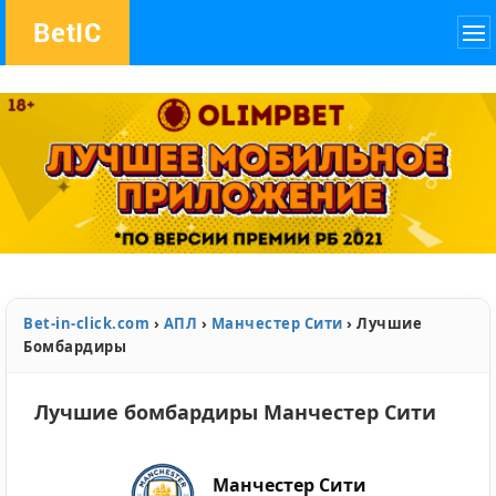
Bet
IC
Bet-in-click.com
›
АПЛ
›
Манчестер Сити
›
Лучшие
Бомбардиры
Лучшие бомбардиры Манчестер Сити
Манчестер Сити