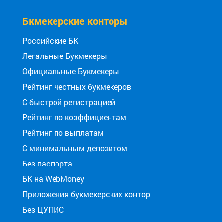
Бкмекерские конторы
Российские БК
Легальные Букмекеры
Официальные Букмекеры
Рейтинг честных букмекеров
С быстрой регистрацией
Рейтинг по коэффициентам
Рейтинг по выплатам
С минимальным депозитом
Без паспорта
БК на WebMoney
Приложения букмекерских контор
Без ЦУПИС