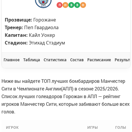
П
Н
В
В
Н
Прозвище:
Горожане
Тренер:
Пеп Гвардиола
Капитан:
Кайл Уокер
Стадион:
Этихад Стэдиум
Главное
Таблица
Статистика
Состав
Расписание
Результ
Ниже вы найдете ТОП лучших бомбардиров Манчестер
Сити в Чемпионате Англии(АПЛ) в сезоне 2025/2026.
Список лучших голеадоров Горожан в АПЛ — рейтинг
игроков Манчестер Сити, которые забивают больше всех
голов.
ИГРОК
ИГРЫ
ГОЛЫ