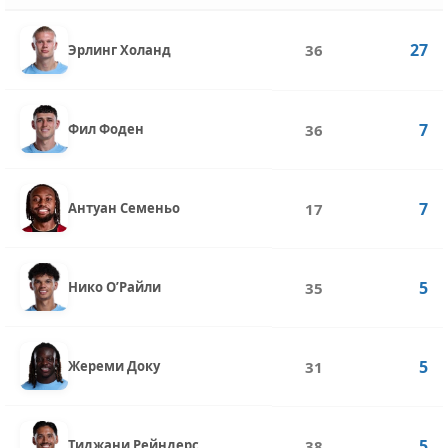
27
36
Эрлинг Холанд
7
Фил Фоден
36
7
Антуан Семеньо
17
5
Нико О’Райли
35
5
Жереми Доку
31
5
Тиджани Рейндерс
38