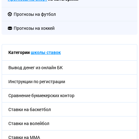
Прогнозы на футбол
Прогнозы на хоккей
Категории
школы ставок
Вывод денег из онлайн БК
Инструкции по регистрации
Сравнение букмекерских контор
Ставки на баскетбол
Ставки на волейбол
Ставки на ММА