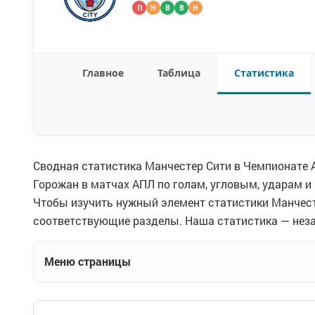
П
Н
В
В
Н
Главное
Таблица
Статистика
Сводная статистика Манчестер Сити в Чемпионате А
Горожан в матчах АПЛ по голам, угловым, ударам и
Чтобы изучить нужный элемент статистики Манчест
соответствующие разделы. Наша статистика — нез
Меню страницы