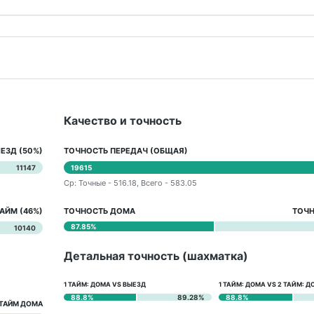
Качество и точность
ЕЗД (50%)
ТОЧНОСТЬ ПЕРЕДАЧ (ОБЩАЯ)
11147
19615
Ср: Точные - 516.18, Всего - 583.05
ТАЙМ (46%)
ТОЧНОСТЬ ДОМА
ТОЧН
87.85%
10140
Детальная точность (шахматка)
1 ТАЙМ: ДОМА VS ВЫЕЗД
1 ТАЙМ: ДОМА VS 2 ТАЙМ: 
88.8%
89.28%
88.8%
 ТАЙМ ДОМА