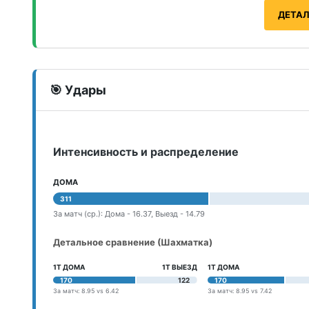
ДЕТАЛ
🎯 Удары
Интенсивность и распределение
ДОМА
311
За матч (ср.): Дома - 16.37, Выезд - 14.79
Детальное сравнение (Шахматка)
1Т ДОМА
1Т ВЫЕЗД
1Т ДОМА
170
122
170
За матч: 8.95 vs 6.42
За матч: 8.95 vs 7.42