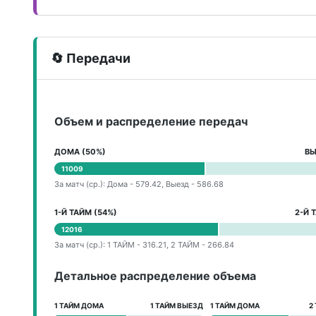
🔄 Передачи
Объем и распределение передач
ДОМА (50%)
ВЫ
11009
За матч (ср.): Дома - 579.42, Выезд - 586.68
1-Й ТАЙМ (54%)
2-Й 
12016
За матч (ср.): 1 ТАЙМ - 316.21, 2 ТАЙМ - 266.84
Детальное распределение объема
1 ТАЙМ ДОМА
1 ТАЙМ ВЫЕЗД
1 ТАЙМ ДОМА
2