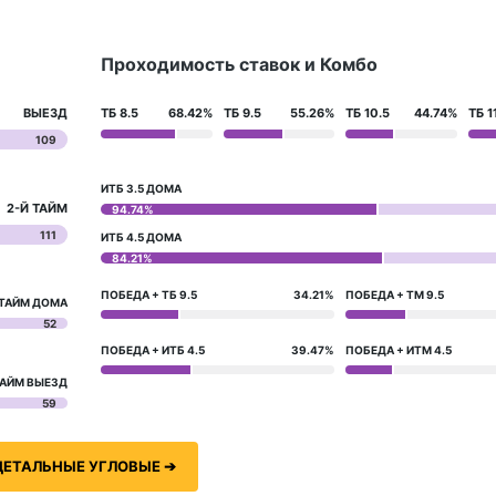
Проходимость ставок и Комбо
ВЫЕЗД
ТБ 8.5
68.42%
ТБ 9.5
55.26%
ТБ 10.5
44.74%
ТБ 1
109
ИТБ 3.5 ДОМА
2-Й ТАЙМ
94.74%
111
ИТБ 4.5 ДОМА
84.21%
ПОБЕДА + ТБ 9.5
34.21%
ПОБЕДА + ТМ 9.5
 ТАЙМ ДОМА
52
ПОБЕДА + ИТБ 4.5
39.47%
ПОБЕДА + ИТМ 4.5
ТАЙМ ВЫЕЗД
59
ДЕТАЛЬНЫЕ УГЛОВЫЕ ➔