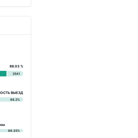
88.03 %
2541
ОСТЬ ВЫЕЗД
88.2%
ДОМА
86.35%