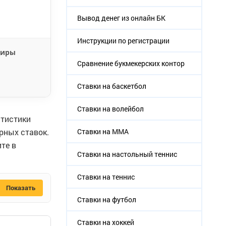
Вывод денег из онлайн БК
Инструкции по регистрации
диры
Сравнение букмекерских контор
Ставки на баскетбол
Ставки на волейбол
атистики
рных ставок.
Ставки на ММА
те в
Ставки на настольный теннис
Ставки на теннис
Показать
Ставки на футбол
Ставки на хоккей