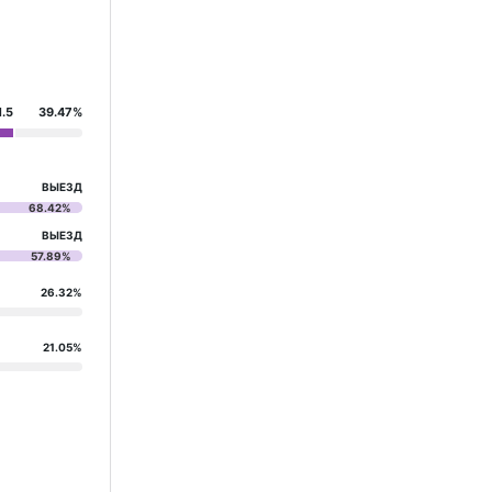
1.5
39.47%
ВЫЕЗД
68.42%
ВЫЕЗД
57.89%
26.32%
21.05%