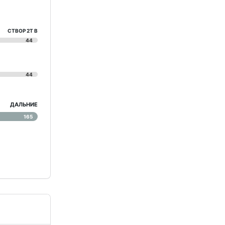
СТВОР 2Т В
44
44
ДАЛЬНИЕ
165