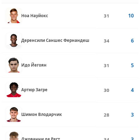
10
31
Ноа Науйокс
6
Деренсили Саншес Фернандеш
34
5
Идо Йегоян
31
4
Артюр Загре
30
3
Шимон Влодарчик
28
3
Джованни де Регт
34