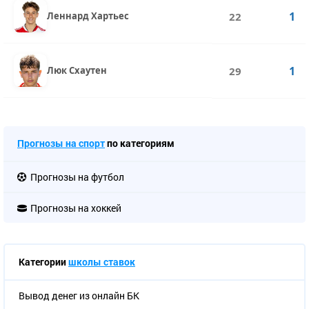
1
Леннард Хартьес
22
1
Люк Схаутен
29
Прогнозы на спорт
по категориям
Прогнозы на футбол
Прогнозы на хоккей
Категории
школы ставок
Вывод денег из онлайн БК