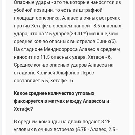
Опасные удары - это те, которые наносятся из
убойной позиции, то есть из штрафной
площади соперника. Алавес в очных встречах
против Хетафе в среднем наносит 8.5 опасных
удара, что на 2.5 ударов(29.41%) меньше, чем
среднее кол-во опасных выстрелов Синих(6).
На стадионе Мендисорроса Алавес в среднем
наносит по 11.5 опасных удара, Хетафе - 6.
Среднее кол-во опасных ударов Алавеса на
стадионе Колизей Альфонсо Перес
составляет 5.5, Хетафе - 6.
Какое среднее количество угловых
фиксируется в матчах между Алавесом и
Хетафе?
В среднем команды на двоих подают 8.25
угловых в очных встречах (5.75 - Алавес, 2.5 -