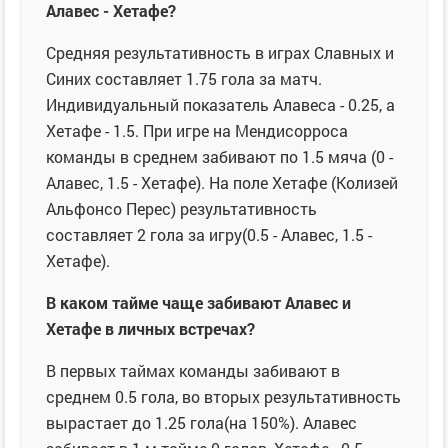
Алавес - Хетафе?
Средняя результативность в играх Славных и
Синих составляет 1.75 гола за матч.
Индивидуальный показатель Алавеса - 0.25, а
Хетафе - 1.5. При игре на Мендисорроса
команды в среднем забивают по 1.5 мяча (0 -
Алавес, 1.5 - Хетафе). На поле Хетафе (Колизей
Альфонсо Перес) результативность
составляет 2 гола за игру(0.5 - Алавес, 1.5 -
Хетафе).
В каком тайме чаще забивают Алавес и
Хетафе в личных встречах?
В первых таймах команды забивают в
среднем 0.5 гола, во вторых результативность
вырастает до 1.25 гола(на 150%). Алавес