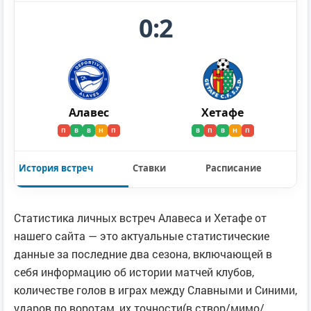
0:2
Алавес
Хетафе
П
В
В
Н
П
В
П
В
Н
П
История встреч
Ставки
Расписание
Статистика личных встреч Алавеса и Хетафе от
нашего сайта — это актуальные статистические
данные за последние два сезона, включающей в
себя информацию об истории матчей клубов,
количестве голов в играх между Славными и Синими,
ударов по воротам, их точности(в створ/мимо/