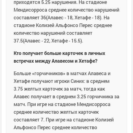
приходятся 5.25 нарушения. На стадионе
Мендисорроса среднее количество нарушений
составляет 36(Алавес - 18, Хетафе - 18). На
стадионе Колизей Альфонсо Перес среднее
количество нарушений составляет
37.5(Алавес - 22, Хетафе - 15.5).
Кто получает больше карточек в личных
встречах между Алавесом и Хетафе?
Больше «горчичников» в матчах Алавеса и
Хетафе получают игроки Синих: в среднем
3.75 желтых карточек за матч, тогда как
Алавес получает в среднем 3.25 горчичника за
матч. При игре на стадионе Мендисорроса
среднее количество желтых карточек
составляет 7. При игре на стадионе Колизей
Альфонсо Перес среднее количество