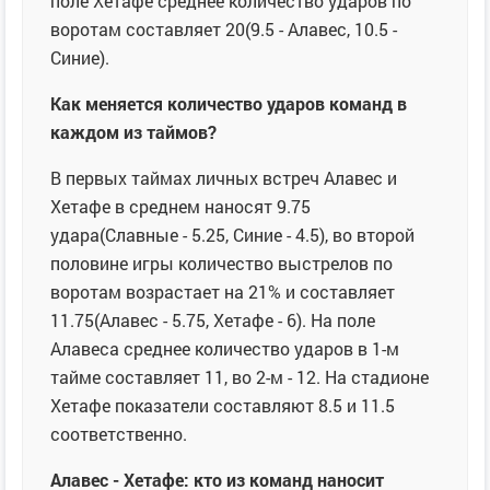
поле Хетафе среднее количество ударов по
воротам составляет 20(9.5 - Алавес, 10.5 -
Синие).
Как меняется количество ударов команд в
каждом из таймов?
В первых таймах личных встреч Алавес и
Хетафе в среднем наносят 9.75
удара(Славные - 5.25, Синие - 4.5), во второй
половине игры количество выстрелов по
воротам возрастает на 21% и составляет
11.75(Алавес - 5.75, Хетафе - 6). На поле
Алавеса среднее количество ударов в 1-м
тайме составляет 11, во 2-м - 12. На стадионе
Хетафе показатели составляют 8.5 и 11.5
соответственно.
Алавес - Хетафе: кто из команд наносит