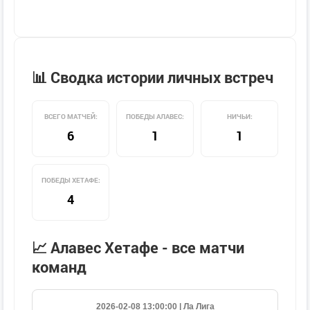
📊 Сводка истории личных встреч
ВСЕГО МАТЧЕЙ:
ПОБЕДЫ АЛАВЕС:
НИЧЬИ:
6
1
1
ПОБЕДЫ ХЕТАФЕ:
4
📈 Алавес Хетафе - все матчи
команд
2026-02-08 13:00:00 | Ла Лига