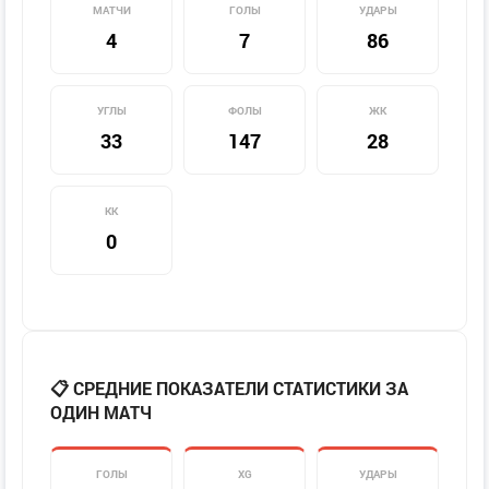
МАТЧИ
ГОЛЫ
УДАРЫ
4
7
86
УГЛЫ
ФОЛЫ
ЖК
33
147
28
КК
0
📋 СРЕДНИЕ ПОКАЗАТЕЛИ СТАТИСТИКИ ЗА
ОДИН МАТЧ
ГОЛЫ
XG
УДАРЫ