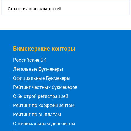
Стратегии ставок на хоккей
Бкмекерские конторы
Российские БК
Легальные Букмекеры
Официальные Букмекеры
Рейтинг честных букмекеров
С быстрой регистрацией
Рейтинг по коэффициентам
Рейтинг по выплатам
С минимальным депозитом