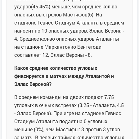
ударов(45.45%) меньше, чем среднее кол-во
опасных выстрелов Мастифов(6). На
стадионе Гевисс Стэдиум Аталанта в среднем
наносит по 10 опасных ударов, Эллас Верона -
4. Среднее кол-во опасных ударов Аталанты
на стадионе Маркантонио Бентегоди
составляет 12, Эллас Вероны - 8.
Какое среднее количество угловых
фиксируется в матчах между Аталантой и
Эллас Вероной?
В среднем команды на двоих подают 7.75
угловых в очных встречах (3.25 - Аталанта, 4.5
- Эллас Верона). При игре на стадионе Гевисс
Стэдиум Аталанта подает на 0 угловых
меньше (0%), чем Мастифы: 3 против 3 углов
за матч. В первых таймах количество угловых