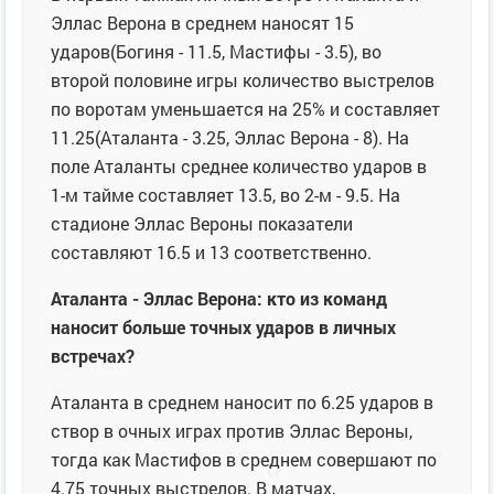
Эллас Верона в среднем наносят 15
ударов(Богиня - 11.5, Мастифы - 3.5), во
второй половине игры количество выстрелов
по воротам уменьшается на 25% и составляет
11.25(Аталанта - 3.25, Эллас Верона - 8). На
поле Аталанты среднее количество ударов в
1-м тайме составляет 13.5, во 2-м - 9.5. На
стадионе Эллас Вероны показатели
составляют 16.5 и 13 соответственно.
Аталанта - Эллас Верона: кто из команд
наносит больше точных ударов в личных
встречах?
Аталанта в среднем наносит по 6.25 ударов в
створ в очных играх против Эллас Вероны,
тогда как Мастифов в среднем совершают по
4.75 точных выстрелов. В матчах,