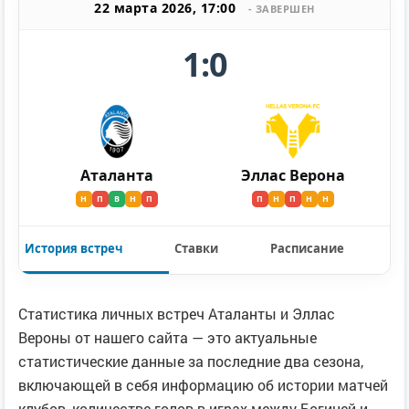
22 марта 2026, 17:00
- ЗАВЕРШЕН
1:0
Аталанта
Эллас Верона
Н
П
В
Н
П
П
Н
П
Н
Н
История встреч
Ставки
Расписание
Статистика личных встреч Аталанты и Эллас
Вероны от нашего сайта — это актуальные
статистические данные за последние два сезона,
включающей в себя информацию об истории матчей
клубов, количестве голов в играх между Богиней и