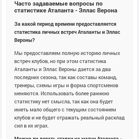
Часто задаваемые вопросы по
статистике Аталанта - Эллас Верона
За какой период времени предоставляется
статистика личных встреч Аталанты и Эллас
Вероны?
Мы предоставляем полную историю личных
встреч клубов, но при этом статистика
Аталанты и Эллас Вероны дается за два
последних сезона, так как составы команд,
тренеры, схемы игры и форма спортсменов
меняются. Использовать более раннюю
статистику нет смысла, так как она будет
иметь мало общего с текущим состоянием
клубов и не будет отражать реальный расклад
сил в их играх.
Можно ли делать ставки на матчи Аталанта -