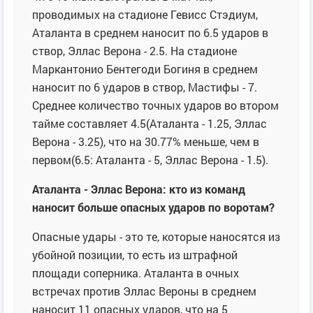
проводимых на стадионе Гевисс Стэдиум,
Аталанта в среднем наносит по 6.5 ударов в
створ, Эллас Верона - 2.5. На стадионе
Маркантонио Бентегоди Богиня в среднем
наносит по 6 ударов в створ, Мастифы - 7.
Среднее количество точных ударов во втором
тайме составляет 4.5(Аталанта - 1.25, Эллас
Верона - 3.25), что на 30.77% меньше, чем в
первом(6.5: Аталанта - 5, Эллас Верона - 1.5).
Аталанта - Эллас Верона: кто из команд
наносит больше опасных ударов по воротам?
Опасные удары - это те, которые наносятся из
убойной позиции, то есть из штрафной
площади соперника. Аталанта в очных
встречах против Эллас Вероны в среднем
наносит 11 опасных ударов, что на 5