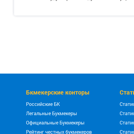
Бкмекерские конторы
Стат
Российские БК
Стати
Легальные Букмекеры
Стати
Официальные Букмекеры
Стати
Рейтинг честных букмекеров
Стати