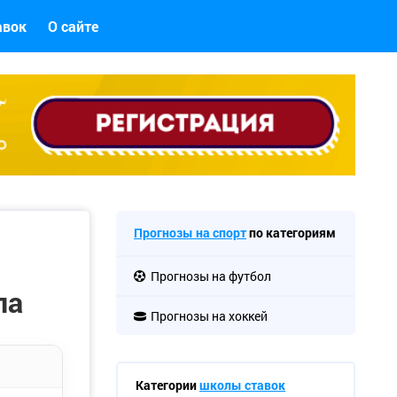
авок
О сайте
Прогнозы на спорт
по категориям
Прогнозы на футбол
ла
Прогнозы на хоккей
Категории
школы ставок