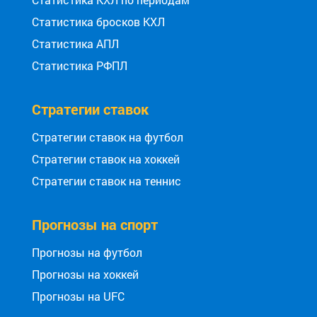
Статистика бросков КХЛ
Статистика АПЛ
Статистика РФПЛ
Стратегии ставок
Стратегии ставок на футбол
Стратегии ставок на хоккей
Стратегии ставок на теннис
Прогнозы на спорт
Прогнозы на футбол
Прогнозы на хоккей
Прогнозы на UFC