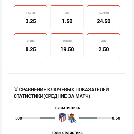
ГОЛЫ
XG
УДАРЫ
3.25
1.50
24.50
УГЛЫ
ФОЛЫ
ЖК
8.25
19.50
2.50
⚔️ СРАВНЕНИЕ КЛЮЧЕВЫХ ПОКАЗАТЕЛЕЙ
СТАТИСТИКИ(СРЕДНИЕ ЗА МАТЧ)
XG СТАТИСТИКА
1.00
0.50
ГОЛЫ СТАТИСТИКА