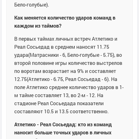
Бело-голубые).
Как меняется количество ударов команд в
каждом из таймов?
В первых таймах личных встреч Атлетико и
Реал Сосьедад в среднем наносят 11.75
удара(Матрасники - 6, Бело-голубые - 5.75), во
второй половине игры количество выстрелов
по воротам возрастает на 9% и составляет
12.75(Атлетико - 6.75, Реал Сосьедад - 6). На
поле Атлетико среднее количество ударов в 1-
м тайме составляет 13, во 2-м - 12. На
стадионе Реал Сосьедада показатели
составляют 10.5 и 13.5 соответственно.
Атлетико - Реал Сосьедад: кто из команд
наносит больше точных ударов в личных