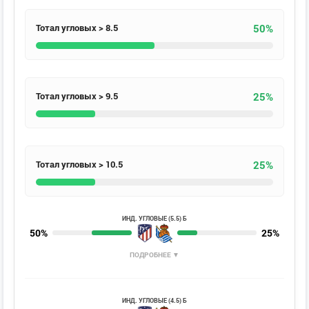
50%
Тотал угловых > 8.5
25%
Тотал угловых > 9.5
25%
Тотал угловых > 10.5
ИНД. УГЛОВЫЕ (5.5) Б
50%
25%
ПОДРОБНЕЕ ▼
ИНД. УГЛОВЫЕ (4.5) Б