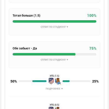
100%
Тотал больше (1.5)
СПЛИТ ПО СТАДИОНУ ▼
75%
Обе забьют - Да
СПЛИТ ПО СТАДИОНУ ▼
ИТБ (1.5)
50%
25%
ПОДРОБНЕЕ ▼
ИТБ (0.5)