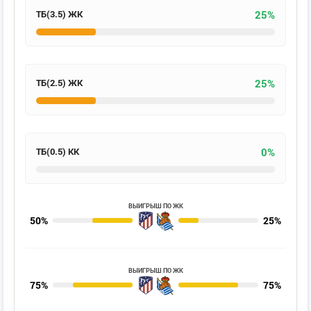
25%
ТБ(3.5) ЖК
25%
ТБ(2.5) ЖК
0%
ТБ(0.5) КК
ВЫИГРЫШ ПО ЖК
50%
25%
ВЫИГРЫШ ПО ЖК
75%
75%