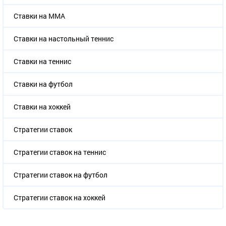
Ставки на ММА
Ставки на настольный теннис
Ставки на теннис
Ставки на футбол
Ставки на хоккей
Стратегии ставок
Стратегии ставок на теннис
Стратегии ставок на футбол
Стратегии ставок на хоккей