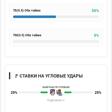
50%
ТБ(0.5) Оба тайма
0%
ТМ(0.5) Оба тайма
🚩 СТАВКИ НА УГЛОВЫЕ УДАРЫ
ВЫИГРЫШ ПО УГЛОВЫМ
25%
25%
ПОДРОБНЕЕ ▼