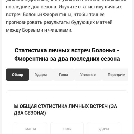
последние два сезона. Изучите статистику личных
встреч Болоньи Фиорентины, чтобы точнее
прогнозировать результаты будующих матчей
между Борзыми и Фиалками.
Статистика личных встреч Болонья -
Фиорентина за два последних сезона
Обзор
Удары
Голы
Угловые
Передачи
📊 ОБЩАЯ СТАТИСТИКА ЛИЧНЫХ ВСТРЕЧ (ЗА
ДВА СЕЗОНА!)
МАТЧИ
ГОЛЫ
УДАРЫ