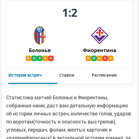
1:2
Болонья
Фиорентина
Н
В
В
Н
П
Н
В
Н
П
Н
История встреч
Ставки
Расписание
Статистика матчей Болоньи и Фиорентины,
собранная нами, даст вам детальную информацию
об истории личных встреч, количестве голов, ударов
по воротам(точность и опасность выстрелов),
угловых, передач, фолам, желтых карточек и
удалений(красных) в актуальной истории команд, за