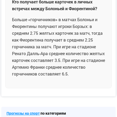
Кто получает больше карточек в личных
встречах между Болоньей и Фиорентиной?
Больше «горчичников» в матчах Болоньи и
Фиорентины получают игроки Борзых: в
среднем 2.75 желтых карточек за матч, тогда
как Фиорентина получает в среднем 2.25
горчичника за матч. При игре на стадионе
Ренато Далль-Ара среднее количество желтых
карточек составляет 3.5. При игре на стадионе
Артемио Франки среднее количество
горчичников составляет 6.5.
Прогнозы на спорт
по категориям