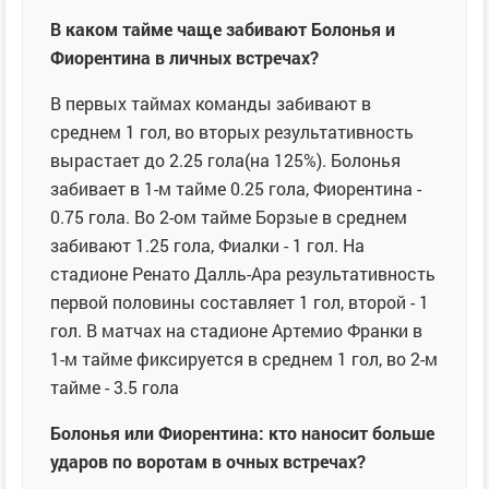
В каком тайме чаще забивают Болонья и
Фиорентина в личных встречах?
В первых таймах команды забивают в
среднем 1 гол, во вторых результативность
вырастает до 2.25 гола(на 125%). Болонья
забивает в 1-м тайме 0.25 гола, Фиорентина -
0.75 гола. Во 2-ом тайме Борзые в среднем
забивают 1.25 гола, Фиалки - 1 гол. На
стадионе Ренато Далль-Ара результативность
первой половины составляет 1 гол, второй - 1
гол. В матчах на стадионе Артемио Франки в
1-м тайме фиксируется в среднем 1 гол, во 2-м
тайме - 3.5 гола
Болонья или Фиорентина: кто наносит больше
ударов по воротам в очных встречах?