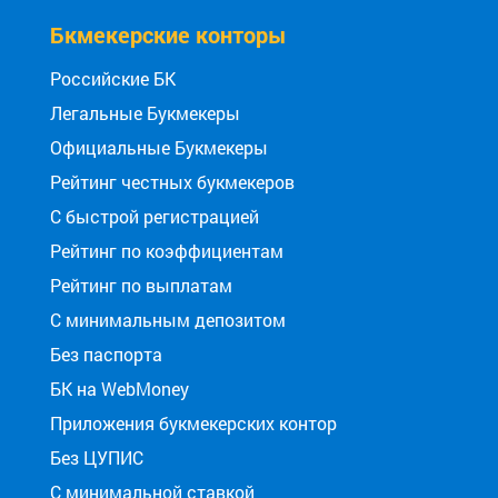
Бкмекерские конторы
Российские БК
Легальные Букмекеры
Официальные Букмекеры
Рейтинг честных букмекеров
С быстрой регистрацией
Рейтинг по коэффициентам
Рейтинг по выплатам
С минимальным депозитом
Без паспорта
БК на WebMoney
Приложения букмекерских контор
Без ЦУПИС
С минимальной ставкой