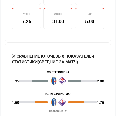
УГЛЫ
ФОЛЫ
ЖК
7.25
31.00
5.00
⚔️ СРАВНЕНИЕ КЛЮЧЕВЫХ ПОКАЗАТЕЛЕЙ
СТАТИСТИКИ(СРЕДНИЕ ЗА МАТЧ)
XG СТАТИСТИКА
1.35
2.00
ГОЛЫ СТАТИСТИКА
1.50
1.75
подробнее ▼