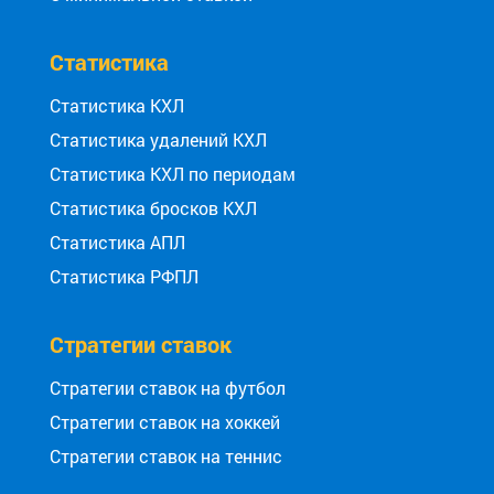
Статистика
Статистика КХЛ
Статистика удалений КХЛ
Статистика КХЛ по периодам
Статистика бросков КХЛ
Статистика АПЛ
Статистика РФПЛ
Стратегии ставок
Стратегии ставок на футбол
Стратегии ставок на хоккей
Стратегии ставок на теннис