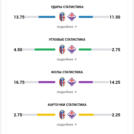
УДАРЫ СТАТИСТИКА
13.75
11.50
подробнее ▼
УГЛОВЫЕ СТАТИСТИКА
4.50
2.75
подробнее ▼
ФОЛЫ СТАТИСТИКА
16.75
14.25
подробнее ▼
КАРТОЧКИ СТАТИСТИКА
2.75
2.25
подробнее ▼