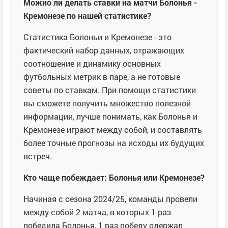
Можно ли делать ставки на матчи Болонья -
Кремонезе по нашей статистике?
Статистика Болоньи и Кремонезе - это
фактический набор данных, отражающих
соотношение и динамику основных
футбольных метрик в паре, а не готовые
советы по ставкам. При помощи статистики
вы сможете получить множество полезной
информации, лучше понимать, как Болонья и
Кремонезе играют между собой, и составлять
более точные прогнозы на исходы их будущих
встреч.
Кто чаще побеждает: Болонья или Кремонезе?
Начиная с сезона 2024/25, команды провели
между собой 2 матча, в которых 1 раз
победила Болонья, 1 раз победу одержал