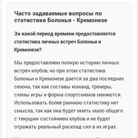
Часто задаваемые вопросы по
статистике Болонья - Кремонезе
За какой период времени предоставляется
статистика личных встреч Болоньи и
Кремонезе?
Мы предоставляем полную историю личных
встреч клубов, но при этом статистика
Болоньи и Кремонезе дается за два последних
сезона, так как составы команд, тренеры,
схемы игры и форма спортсменов меняются.
Использовать более раннюю статистику нет
смысла, так как она будет иметь мало общего
с текущим состоянием клубов и не будет
отражать реальный расклад сил в их играх.