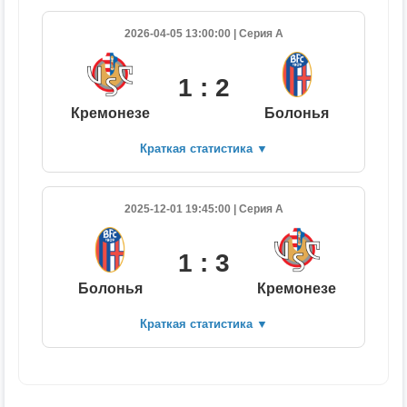
2026-04-05 13:00:00 | Серия А
1 : 2
Кремонезе
Болонья
Краткая статистика
▼
2025-12-01 19:45:00 | Серия А
1 : 3
Болонья
Кремонезе
Краткая статистика
▼