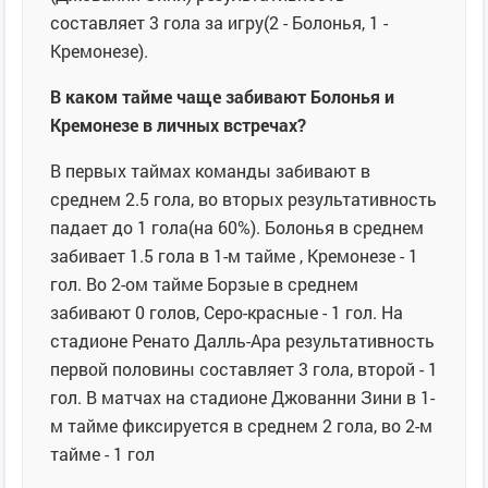
составляет 3 гола за игру(2 - Болонья, 1 -
Кремонезе).
В каком тайме чаще забивают Болонья и
Кремонезе в личных встречах?
В первых таймах команды забивают в
среднем 2.5 гола, во вторых результативность
падает до 1 гола(на 60%). Болонья в среднем
забивает 1.5 гола в 1-м тайме , Кремонезе - 1
гол. Во 2-ом тайме Борзые в среднем
забивают 0 голов, Серо-красные - 1 гол. На
стадионе Ренато Далль-Ара результативность
первой половины составляет 3 гола, второй - 1
гол. В матчах на стадионе Джованни Зини в 1-
м тайме фиксируется в среднем 2 гола, во 2-м
тайме - 1 гол