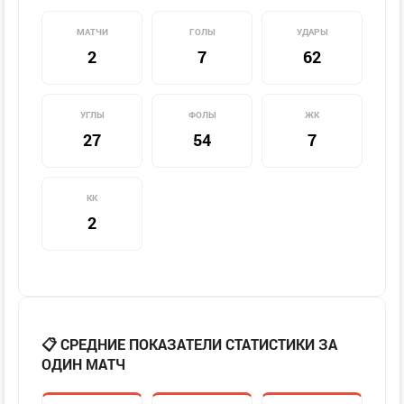
МАТЧИ
ГОЛЫ
УДАРЫ
2
7
62
УГЛЫ
ФОЛЫ
ЖК
27
54
7
КК
2
📋 СРЕДНИЕ ПОКАЗАТЕЛИ СТАТИСТИКИ ЗА
ОДИН МАТЧ