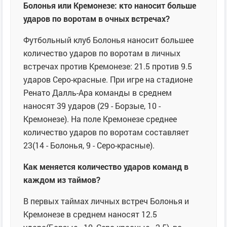
Болонья или Кремонезе: кто наносит больше
ударов по воротам в очных встречах?
Футбольный клуб Болонья наносит большее
количество ударов по воротам в личных
встречах против Кремонезе: 21.5 против 9.5
ударов Серо-красные. При игре на стадионе
Ренато Далль-Ара команды в среднем
наносят 39 ударов (29 - Борзые, 10 -
Кремонезе). На поле Кремонезе среднее
количество ударов по воротам составляет
23(14 - Болонья, 9 - Серо-красные).
Как меняется количество ударов команд в
каждом из таймов?
В первых таймах личных встреч Болонья и
Кремонезе в среднем наносят 12.5