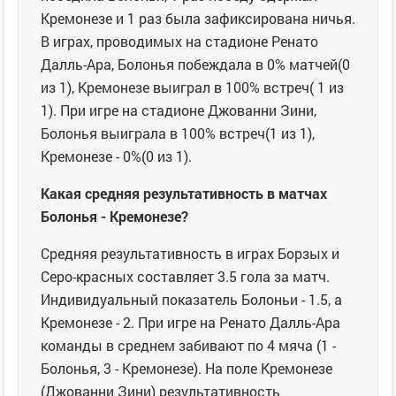
Кремонезе и 1 раз была зафиксирована ничья.
В играх, проводимых на стадионе Ренато
Далль-Ара, Болонья побеждала в 0% матчей(0
из 1), Кремонезе выиграл в 100% встреч( 1 из
1). При игре на стадионе Джованни Зини,
Болонья выиграла в 100% встреч(1 из 1),
Кремонезе - 0%(0 из 1).
Какая средняя результативность в матчах
Болонья - Кремонезе?
Средняя результативность в играх Борзых и
Серо-красных составляет 3.5 гола за матч.
Индивидуальный показатель Болоньи - 1.5, а
Кремонезе - 2. При игре на Ренато Далль-Ара
команды в среднем забивают по 4 мяча (1 -
Болонья, 3 - Кремонезе). На поле Кремонезе
(Джованни Зини) результативность