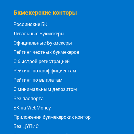
Бкмекерские конторы
Российские БК
Легальные Букмекеры
Официальные Букмекеры
Рейтинг честных букмекеров
С быстрой регистрацией
Рейтинг по коэффициентам
Рейтинг по выплатам
С минимальным депозитом
Без паспорта
БК на WebMoney
Приложения букмекерских контор
Без ЦУПИС