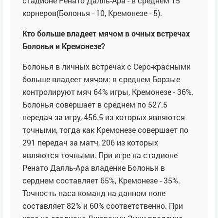
стадионе Ренато Далль-Ара - в среднем 15
корнеров(Болонья - 10, Кремонезе - 5).
Кто больше владеет мячом в очных встречах
Болоньи и Кремонезе?
Болонья в личных встречах с Серо-красными
больше владеет мячом: в среднем Борзые
контролируют мяч 64% игры, Кремонезе - 36%.
Болонья совершает в среднем по 527.5
передач за игру, 456.5 из которых являются
точными, тогда как Кремонезе совершает по
291 передач за матч, 206 из которых
являются точными. При игре на стадионе
Ренато Далль-Ара владение Болоньи в
серднем составляет 65%, Кремонезе - 35%.
Точность паса команд на данном поле
составляет 82% и 60% соответственно. При