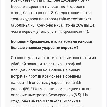
Кремонезе - 5. На стадионе Джованни Зини
Борзые в среднем наносит по 7 ударов в
створ, Серо-красные - 3. Среднее количество
точных ударов во втором тайме составляет
6(Болонья - 3, Кремонезе - 3), что на 20% выше,
чем в первом(5: Болонья - 4, Кремонезе - 1).
Болонья - Кремонезе: кто из команд наносит
больше опасных ударов по воротам?
Опасные удары - это те, которые наносятся из
убойной позиции, то есть из штрафной
площади соперника. Болонья в очных
встречах против Кремонезе в среднем
наносит 15 опасных ударов, что на 8.5
ударов(56.67%) меньше, чем среднее кол-во
опасных выстрелов Серо-красных(6.5). На
стадионе Ренато Далль-Ара Болонья в