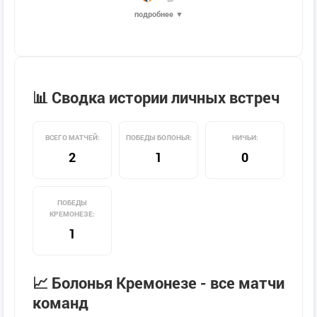
подробнее ▼
📊 Сводка истории личных встреч
ВСЕГО МАТЧЕЙ:
ПОБЕДЫ БОЛОНЬЯ:
НИЧЬИ:
2
1
0
ПОБЕДЫ
КРЕМОНЕЗЕ:
1
📈 Болонья Кремонезе - все матчи
команд