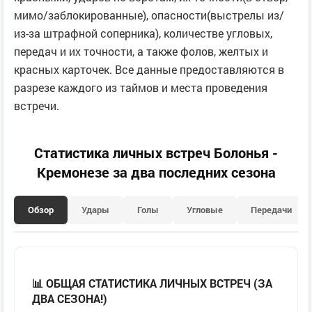
мимо/заблокированные), опасности(выстрелы из/
из-за штрафной соперника), количестве угловых,
передач и их точности, а также фолов, желтых и
красных карточек. Все данные предоставляются в
разрезе каждого из таймов и места проведения
встречи.
Статистика личных встреч Болонья -
Кремонезе за два последних сезона
Обзор
Удары
Голы
Угловые
Передачи
📊 ОБЩАЯ СТАТИСТИКА ЛИЧНЫХ ВСТРЕЧ (ЗА
ДВА СЕЗОНА!)