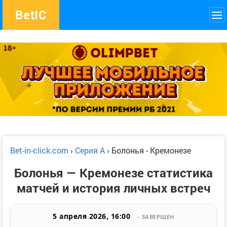
Bet
IC
Bet-in-click.com
›
Серия А
›
Болонья - Кремонезе
Болонья — Кремонезе статистика
матчей и история личных встреч
5 апреля 2026, 16:00
- ЗАВЕРШЕН