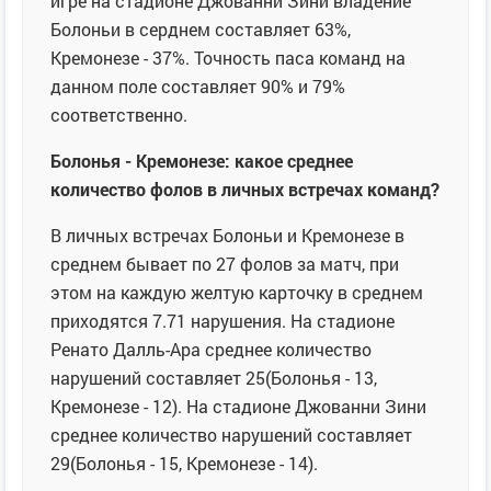
игре на стадионе Джованни Зини владение
Болоньи в серднем составляет 63%,
Кремонезе - 37%. Точность паса команд на
данном поле составляет 90% и 79%
соответственно.
Болонья - Кремонезе: какое среднее
количество фолов в личных встречах команд?
В личных встречах Болоньи и Кремонезе в
среднем бывает по 27 фолов за матч, при
этом на каждую желтую карточку в среднем
приходятся 7.71 нарушения. На стадионе
Ренато Далль-Ара среднее количество
нарушений составляет 25(Болонья - 13,
Кремонезе - 12). На стадионе Джованни Зини
среднее количество нарушений составляет
29(Болонья - 15, Кремонезе - 14).