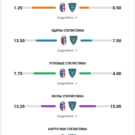
1.25
0.50
подробнее ▼
УДАРЫ СТАТИСТИКА
13.50
7.50
подробнее ▼
УГЛОВЫЕ СТАТИСТИКА
7.75
4.00
подробнее ▼
ФОЛЫ СТАТИСТИКА
13.25
15.00
подробнее ▼
КАРТОЧКИ СТАТИСТИКА