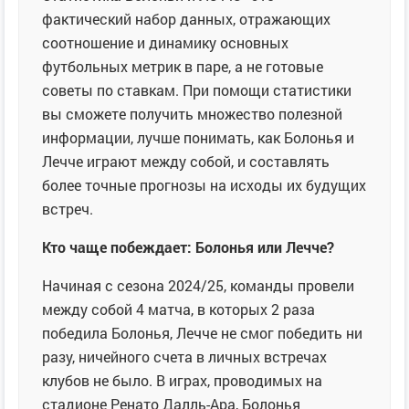
фактический набор данных, отражающих
соотношение и динамику основных
футбольных метрик в паре, а не готовые
советы по ставкам. При помощи статистики
вы сможете получить множество полезной
информации, лучше понимать, как Болонья и
Лечче играют между собой, и составлять
более точные прогнозы на исходы их будущих
встреч.
Кто чаще побеждает: Болонья или Лечче?
Начиная с сезона 2024/25, команды провели
между собой 4 матча, в которых 2 раза
победила Болонья, Лечче не смог победить ни
разу, ничейного счета в личных встречах
клубов не было. В играх, проводимых на
стадионе Ренато Далль-Ара, Болонья