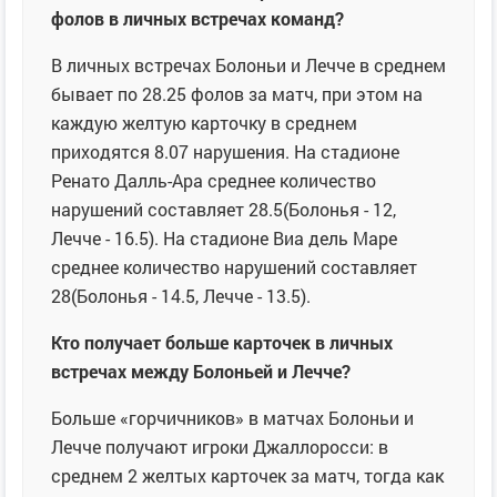
фолов в личных встречах команд?
В личных встречах Болоньи и Лечче в среднем
бывает по 28.25 фолов за матч, при этом на
каждую желтую карточку в среднем
приходятся 8.07 нарушения. На стадионе
Ренато Далль-Ара среднее количество
нарушений составляет 28.5(Болонья - 12,
Лечче - 16.5). На стадионе Виа дель Маре
среднее количество нарушений составляет
28(Болонья - 14.5, Лечче - 13.5).
Кто получает больше карточек в личных
встречах между Болоньей и Лечче?
Больше «горчичников» в матчах Болоньи и
Лечче получают игроки Джаллоросси: в
среднем 2 желтых карточек за матч, тогда как