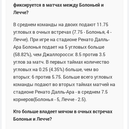
фиксируется в матчах между Болоньей и
Лечче?
В среднем команды на двоих подают 11.75
угловых в очных встречах (7.75 - Болонья, 4 -
Лечче). При игре на стадионе Ренато Далль-
Ара Болонья подает на 5 угловых больше
(58.82%), чем Джаллоросси: 8.5 против 3.5
углов за матч. В первых таймах количество
угловых на 0.25 (4.35%) больше, чем во
вторых: 6 против 5.75. Больше всего угловых
команды подают во вторых таймах матчей на
стадионе Ренато Далль-Ара - в среднем 7.5
корнеров(Болонья - 5, Лечче - 2.5).
Кто больше владеет мячом в очных встречах
Болоньи и Лечче?