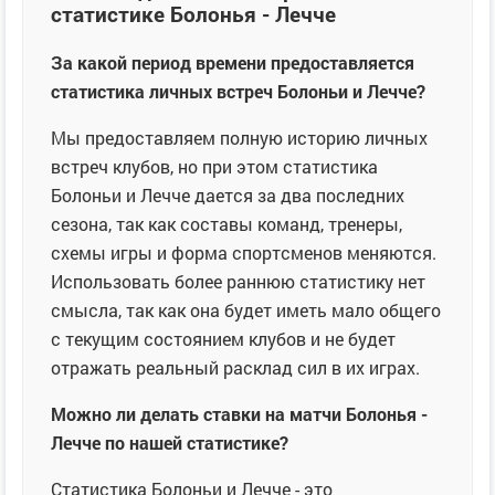
статистике Болонья - Лечче
За какой период времени предоставляется
статистика личных встреч Болоньи и Лечче?
Мы предоставляем полную историю личных
встреч клубов, но при этом статистика
Болоньи и Лечче дается за два последних
сезона, так как составы команд, тренеры,
схемы игры и форма спортсменов меняются.
Использовать более раннюю статистику нет
смысла, так как она будет иметь мало общего
с текущим состоянием клубов и не будет
отражать реальный расклад сил в их играх.
Можно ли делать ставки на матчи Болонья -
Лечче по нашей статистике?
Статистика Болоньи и Лечче - это