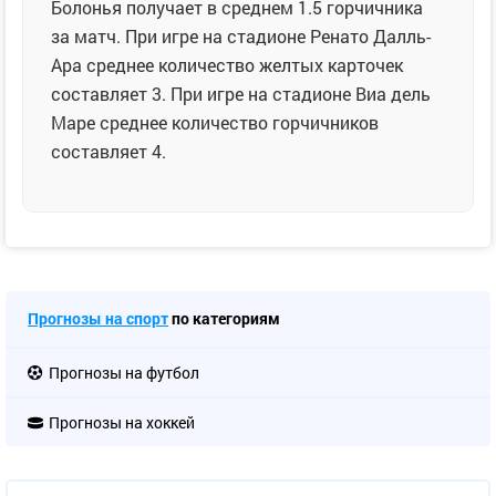
Болонья получает в среднем 1.5 горчичника
за матч. При игре на стадионе Ренато Далль-
Ара среднее количество желтых карточек
составляет 3. При игре на стадионе Виа дель
Маре среднее количество горчичников
составляет 4.
Прогнозы на спорт
по категориям
Прогнозы на футбол
Прогнозы на хоккей