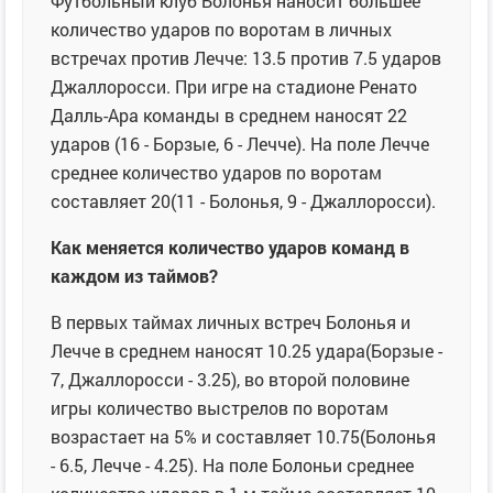
Футбольный клуб Болонья наносит большее
количество ударов по воротам в личных
встречах против Лечче: 13.5 против 7.5 ударов
Джаллоросси. При игре на стадионе Ренато
Далль-Ара команды в среднем наносят 22
ударов (16 - Борзые, 6 - Лечче). На поле Лечче
среднее количество ударов по воротам
составляет 20(11 - Болонья, 9 - Джаллоросси).
Как меняется количество ударов команд в
каждом из таймов?
В первых таймах личных встреч Болонья и
Лечче в среднем наносят 10.25 удара(Борзые -
7, Джаллоросси - 3.25), во второй половине
игры количество выстрелов по воротам
возрастает на 5% и составляет 10.75(Болонья
- 6.5, Лечче - 4.25). На поле Болоньи среднее