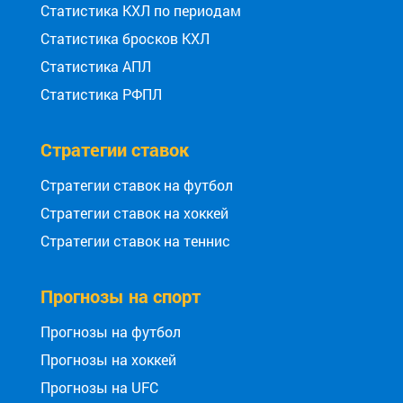
Статистика КХЛ по периодам
Статистика бросков КХЛ
Статистика АПЛ
Статистика РФПЛ
Стратегии ставок
Стратегии ставок на футбол
Стратегии ставок на хоккей
Стратегии ставок на теннис
Прогнозы на спорт
Прогнозы на футбол
Прогнозы на хоккей
Прогнозы на UFC