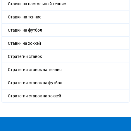
Ставки на настольный теннис
Ставки на теннис
Ставки на футбол
Ставки на хоккей
Стратегии ставок
Стратегии ставок на теннис
Стратегии ставок на футбол
Стратегии ставок на хоккей