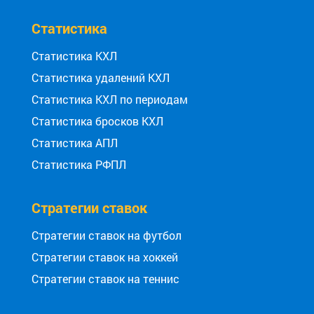
Статистика
Статистика КХЛ
Статистика удалений КХЛ
Статистика КХЛ по периодам
Статистика бросков КХЛ
Статистика АПЛ
Статистика РФПЛ
Стратегии ставок
Стратегии ставок на футбол
Стратегии ставок на хоккей
Стратегии ставок на теннис