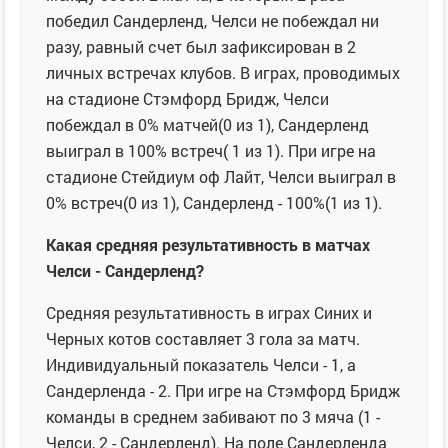
победил Сандерленд, Челси не побеждал ни
разу, равный счет был зафиксирован в 2
личных встречах клубов. В играх, проводимых
на стадионе Стэмфорд Бридж, Челси
побеждал в 0% матчей(0 из 1), Сандерленд
выиграл в 100% встреч( 1 из 1). При игре на
стадионе Стейдиум оф Лайт, Челси выиграл в
0% встреч(0 из 1), Сандерленд - 100%(1 из 1).
Какая средняя результативность в матчах
Челси - Сандерленд?
Средняя результативность в играх Синих и
Черных котов составляет 3 гола за матч.
Индивидуальный показатель Челси - 1, а
Сандерленда - 2. При игре на Стэмфорд Бридж
команды в среднем забивают по 3 мяча (1 -
Челси, 2 - Сандерленд). На поле Сандерленда