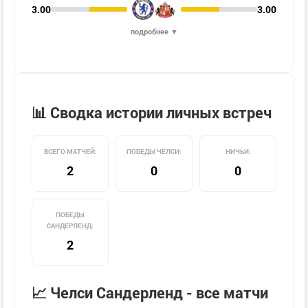
3.00
3.00
подробнее ▼
📊 Сводка истории личных встреч
ВСЕГО МАТЧЕЙ:
ПОБЕДЫ ЧЕЛСИ:
НИЧЬИ:
2
0
0
ПОБЕДЫ
САНДЕРЛЕНД:
2
📈 Челси Сандерленд - все матчи