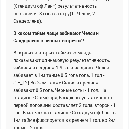
(Стейдиум оф Лайт) результативность
составляет 3 гола за игру(1 - Челси, 2 -
Сандерленд).
В каком тайме чаще забивают Челси и
Сандерленд в личных встречах?
В первых и вторых таймах команды
показывают одинаковую результативность,
забивая в среднем 1.5 гола на двоих. Челси
забивает в 1-м тайме 0.5 гола гола, 1 гол -
{1H_T2} Во 2-ом тайме Синие в среднем
забивают 0.5 гола, Черные коты - 1 гол. На
стадионе Стэмфорд Бридж результативность
первой половины составляет 2 гола, второй - 1
гол. В матчах на стадионе Стейдиум оф Лайт в
1-м тайме фиксируется в среднем 1 гол, во 2-м
тайме - 2 гола