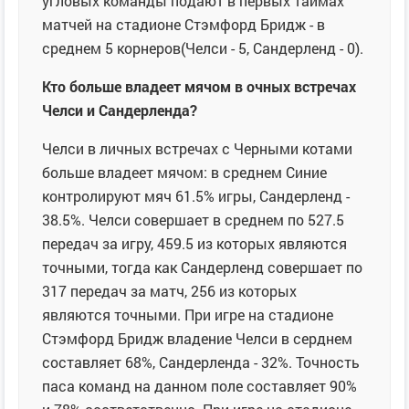
угловых команды подают в первых таймах
матчей на стадионе Стэмфорд Бридж - в
среднем 5 корнеров(Челси - 5, Сандерленд - 0).
Кто больше владеет мячом в очных встречах
Челси и Сандерленда?
Челси в личных встречах с Черными котами
больше владеет мячом: в среднем Синие
контролируют мяч 61.5% игры, Сандерленд -
38.5%. Челси совершает в среднем по 527.5
передач за игру, 459.5 из которых являются
точными, тогда как Сандерленд совершает по
317 передач за матч, 256 из которых
являются точными. При игре на стадионе
Стэмфорд Бридж владение Челси в серднем
составляет 68%, Сандерленда - 32%. Точность
паса команд на данном поле составляет 90%