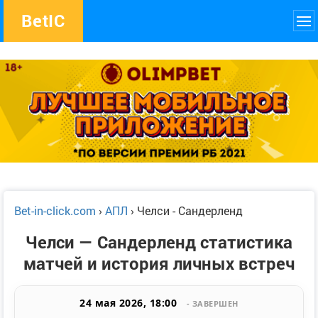
Bet
IC
Bet-in-click.com
›
АПЛ
›
Челси - Сандерленд
Челси — Сандерленд статистика
матчей и история личных встреч
24 мая 2026, 18:00
- ЗАВЕРШЕН