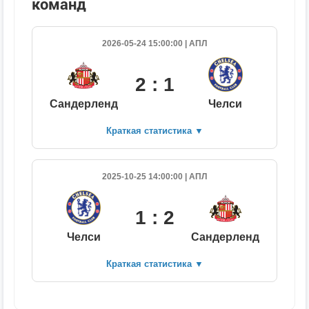
команд
2026-05-24 15:00:00 | АПЛ
2 : 1
Сандерленд
Челси
Краткая статистика
▼
2025-10-25 14:00:00 | АПЛ
1 : 2
Челси
Сандерленд
Краткая статистика
▼