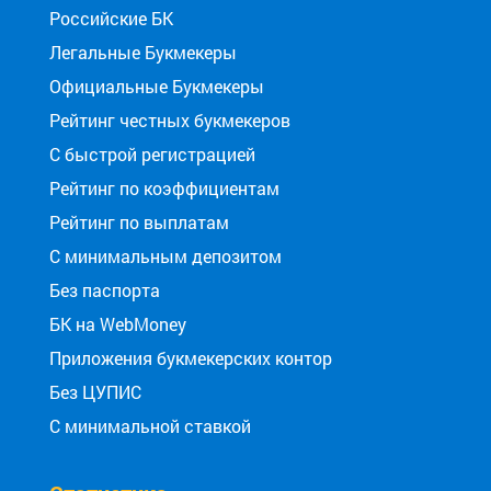
Российские БК
Легальные Букмекеры
Официальные Букмекеры
Рейтинг честных букмекеров
С быстрой регистрацией
Рейтинг по коэффициентам
Рейтинг по выплатам
С минимальным депозитом
Без паспорта
БК на WebMoney
Приложения букмекерских контор
Без ЦУПИС
С минимальной ставкой