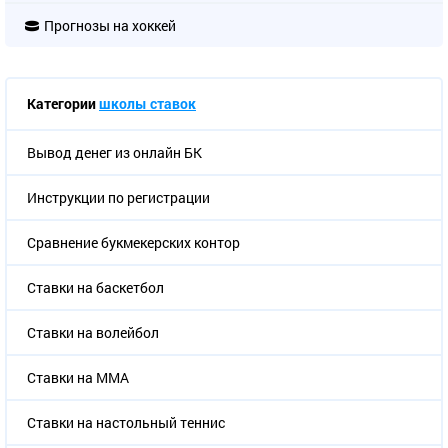
Прогнозы на хоккей
Категории
школы ставок
Вывод денег из онлайн БК
Инструкции по регистрации
Сравнение букмекерских контор
Ставки на баскетбол
Ставки на волейбол
Ставки на ММА
Ставки на настольный теннис