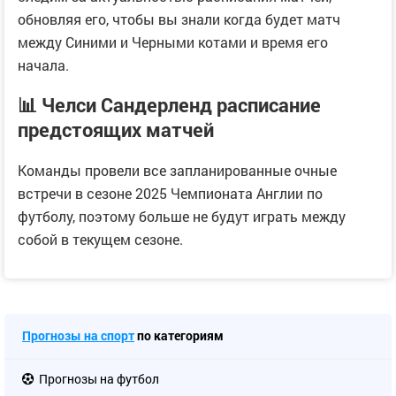
обновляя его, чтобы вы знали когда будет матч
между Синими и Черными котами и время его
начала.
📊 Челси Сандерленд расписание
предстоящих матчей
Команды провели все запланированные очные
встречи в сезоне 2025 Чемпионата Англии по
футболу, поэтому больше не будут играть между
собой в текущем сезоне.
Прогнозы на спорт
по категориям
Прогнозы на футбол