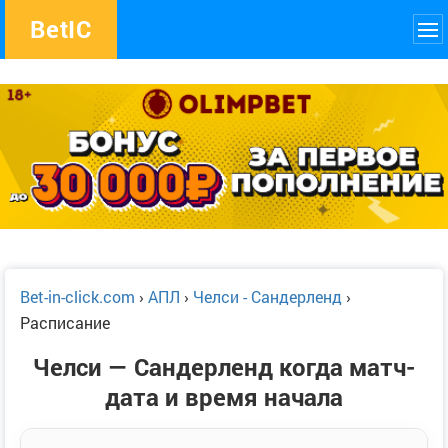
Bet
IC
Bet-in-click.com
›
АПЛ
›
Челси - Сандерленд
›
Расписание
Челси — Сандерленд когда матч-
дата и время начала