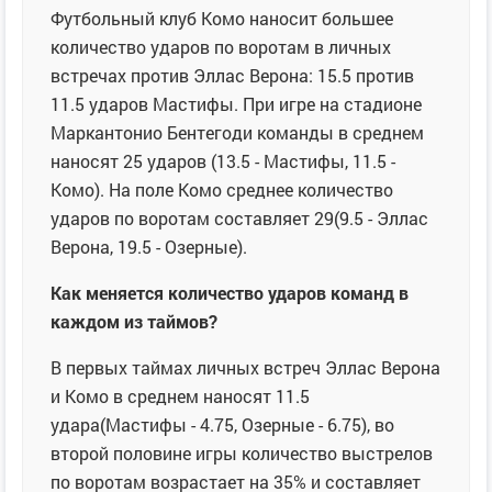
Футбольный клуб Комо наносит большее
количество ударов по воротам в личных
встречах против Эллас Верона: 15.5 против
11.5 ударов Мастифы. При игре на стадионе
Маркантонио Бентегоди команды в среднем
наносят 25 ударов (13.5 - Мастифы, 11.5 -
Комо). На поле Комо среднее количество
ударов по воротам составляет 29(9.5 - Эллас
Верона, 19.5 - Озерные).
Как меняется количество ударов команд в
каждом из таймов?
В первых таймах личных встреч Эллас Верона
и Комо в среднем наносят 11.5
удара(Мастифы - 4.75, Озерные - 6.75), во
второй половине игры количество выстрелов
по воротам возрастает на 35% и составляет