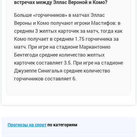
встречах между Эллас Вероной и Комо?
Больше «горчичников» в матчах Эллас
Вероны и Комо получают игроки Мастифов: в
среднем 3 желтых карточек за матч, тогда как
Комо получает в среднем 1.75 горчичника за
матч. При игре на стадионе Маркантонио
Бентегоди среднее количество желтых
карточек составляет 3.5. При игре на стадионе
Джузеппе Синигалья среднее количество
горчичников составляет 6.
Прогнозы на спорт
по категориям