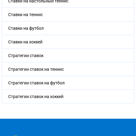
Ставки на настольный теннис
Ставки на теннис
Ставки на футбол
Ставки на хоккей
Стратегии ставок
Стратегии ставок на теннис
Стратегии ставок на футбол
Стратегии ставок на хоккей