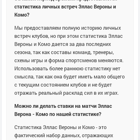
статистика личных встреч Эллас Вероны и
Комо?
Мы предоставляем полную историю личных
встреч клубов, но при этом статистика Эллас
Вероны и Комо дается за два последних
сезона, так как составы команд, тренеры,
схемы игры и форма спортсменов меняются.
Использовать более раннюю статистику нет
смысла, так как она будет иметь мало общего
с текущим состоянием клубов и не будет
отражать реальный расклад сил в их играх.
Можно ли делать ставки на матчи Эллас
Верона - Комо по нашей статистике?
Статистика Эллас Вероны и Комо - это
фактический набор данных, отражающих