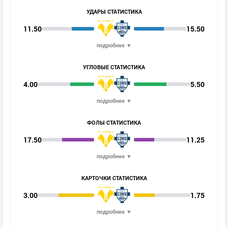
УДАРЫ СТАТИСТИКА
11.50
15.50
подробнее ▼
УГЛОВЫЕ СТАТИСТИКА
4.00
5.50
подробнее ▼
ФОЛЫ СТАТИСТИКА
17.50
11.25
подробнее ▼
КАРТОЧКИ СТАТИСТИКА
3.00
1.75
подробнее ▼