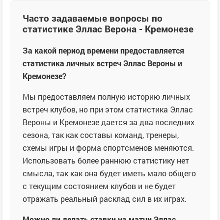
Часто задаваемые вопросы по
статистике Эллас Верона - Кремонезе
За какой период времени предоставляется
статистика личных встреч Эллас Вероны и
Кремонезе?
Мы предоставляем полную историю личных
встреч клубов, но при этом статистика Эллас
Вероны и Кремонезе дается за два последних
сезона, так как составы команд, тренеры,
схемы игры и форма спортсменов меняются.
Использовать более раннюю статистику нет
смысла, так как она будет иметь мало общего
с текущим состоянием клубов и не будет
отражать реальный расклад сил в их играх.
Можно ли делать ставки на матчи Эллас