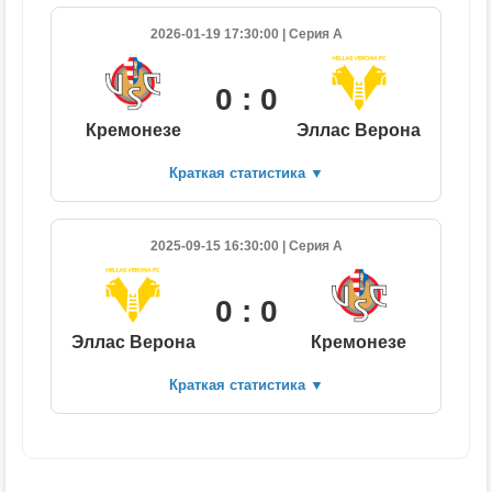
2026-01-19 17:30:00 | Серия А
0 : 0
Кремонезе
Эллас Верона
Краткая статистика
▼
2025-09-15 16:30:00 | Серия А
0 : 0
Эллас Верона
Кремонезе
Краткая статистика
▼