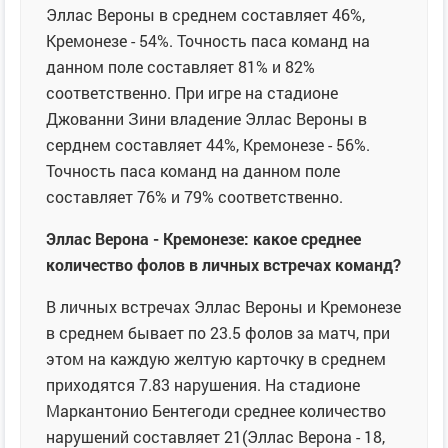
Эллас Вероны в среднем составляет 46%,
Кремонезе - 54%. Точность паса команд на
данном поле составляет 81% и 82%
соответственно. При игре на стадионе
Джованни Зини владение Эллас Вероны в
серднем составляет 44%, Кремонезе - 56%.
Точность паса команд на данном поле
составляет 76% и 79% соответственно.
Эллас Верона - Кремонезе: какое среднее
количество фолов в личных встречах команд?
В личных встречах Эллас Вероны и Кремонезе
в среднем бывает по 23.5 фолов за матч, при
этом на каждую желтую карточку в среднем
приходятся 7.83 нарушения. На стадионе
Маркантонио Бентегоди среднее количество
нарушений составляет 21(Эллас Верона - 18,