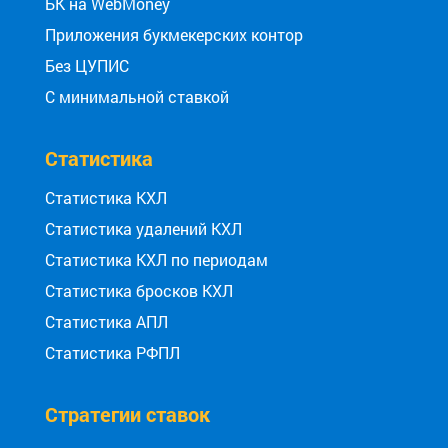
БК на WebMoney
Приложения букмекерских контор
Без ЦУПИС
С минимальной ставкой
Статистика
Статистика КХЛ
Статистика удалений КХЛ
Статистика КХЛ по периодам
Статистика бросков КХЛ
Статистика АПЛ
Статистика РФПЛ
Стратегии ставок