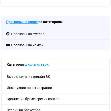
Прогнозы на спорт
по категориям
Прогнозы на футбол
Прогнозы на хоккей
Категории
школы ставок
Вывод денег из онлайн БК
Инструкции по регистрации
Сравнение букмекерских контор
Ставки на баскетбол