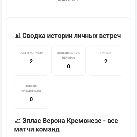
📊 Сводка истории личных встреч
ВСЕГО МАТЧЕЙ:
ПОБЕДЫ ЭЛЛАС
НИЧЬИ:
ВЕРОНА:
2
2
0
ПОБЕДЫ
КРЕМОНЕЗЕ:
0
📈 Эллас Верона Кремонезе - все
матчи команд