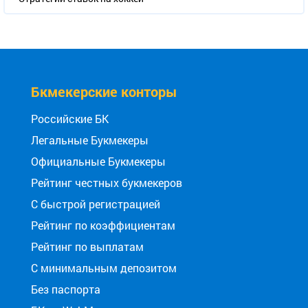
Бкмекерские конторы
Российские БК
Легальные Букмекеры
Официальные Букмекеры
Рейтинг честных букмекеров
С быстрой регистрацией
Рейтинг по коэффициентам
Рейтинг по выплатам
С минимальным депозитом
Без паспорта