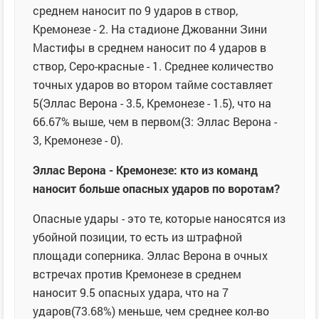
среднем наносит по 9 ударов в створ,
Кремонезе - 2. На стадионе Джованни Зини
Мастифы в среднем наносит по 4 ударов в
створ, Серо-красные - 1. Среднее количество
точных ударов во втором тайме составляет
5(Эллас Верона - 3.5, Кремонезе - 1.5), что на
66.67% выше, чем в первом(3: Эллас Верона -
3, Кремонезе - 0).
Эллас Верона - Кремонезе: кто из команд
наносит больше опасных ударов по воротам?
Опасные удары - это те, которые наносятся из
убойной позиции, то есть из штрафной
площади соперника. Эллас Верона в очных
встречах против Кремонезе в среднем
наносит 9.5 опасных удара, что на 7
ударов(73.68%) меньше, чем среднее кол-во