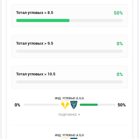
50%
Тотал угловых > 8.5
0%
Тотал угловых > 9.5
0%
Тотал угловых > 10.5
ИНД. УГЛОВЫЕ (5.5) Б
0%
50%
ПОДРОБНЕЕ ▼
ИНД. УГЛОВЫЕ (4.5) Б