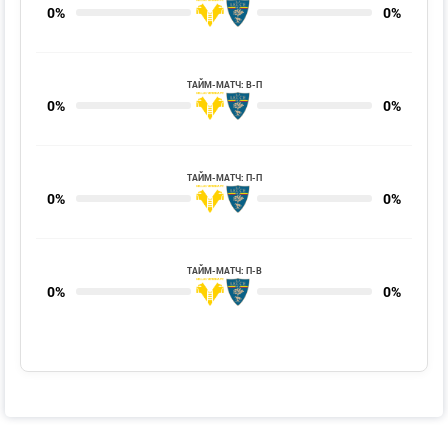
0%
0%
ТАЙМ-МАТЧ: В-П
0%
0%
ТАЙМ-МАТЧ: П-П
0%
0%
ТАЙМ-МАТЧ: П-В
0%
0%