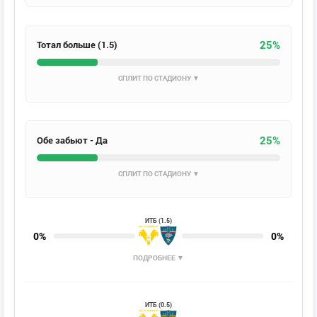
25%
Тотал больше (1.5)
СПЛИТ ПО СТАДИОНУ ▼
25%
Обе забьют - Да
СПЛИТ ПО СТАДИОНУ ▼
ИТБ (1.5)
0%
0%
ПОДРОБНЕЕ ▼
ИТБ (0.5)