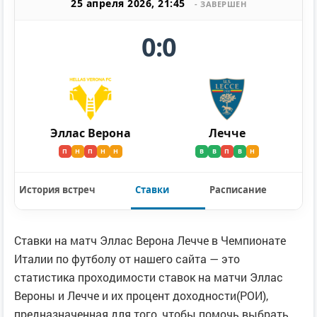
25 апреля 2026, 21:45
- ЗАВЕРШЕН
0:0
Эллас Верона
Лечче
П
Н
П
Н
Н
В
В
П
В
Н
История встреч
Ставки
Расписание
Ставки на матч Эллас Верона Лечче в Чемпионате
Италии по футболу от нашего сайта — это
статистика проходимости ставок на матчи Эллас
Вероны и Лечче и их процент доходности(РОИ),
предназначенная для того, чтобы помочь выбрать