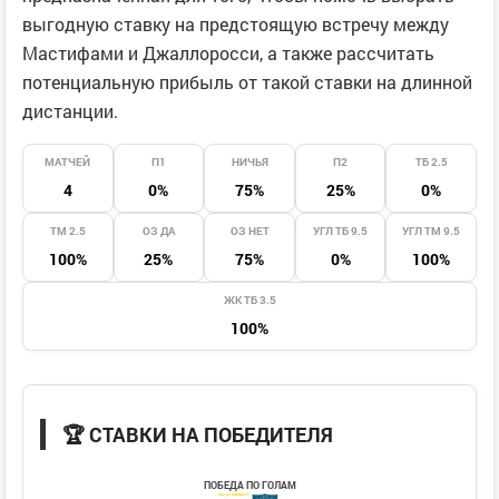
выгодную ставку на предстоящую встречу между
Мастифами и Джаллоросси, а также рассчитать
потенциальную прибыль от такой ставки на длинной
дистанции.
МАТЧЕЙ
П1
НИЧЬЯ
П2
ТБ 2.5
4
0%
75%
25%
0%
ТМ 2.5
ОЗ ДА
ОЗ НЕТ
УГЛ ТБ 9.5
УГЛ ТМ 9.5
100%
25%
75%
0%
100%
ЖК ТБ 3.5
100%
🏆 СТАВКИ НА ПОБЕДИТЕЛЯ
ПОБЕДА ПО ГОЛАМ