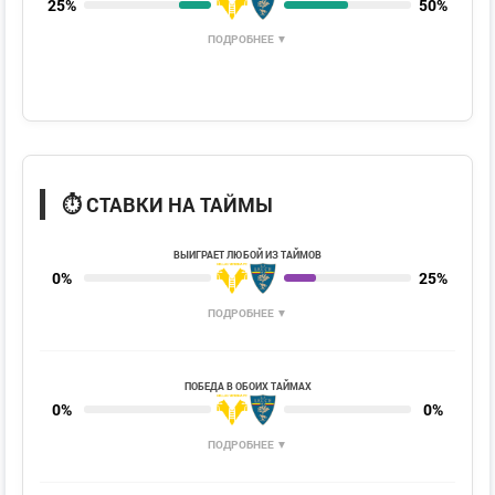
25%
50%
ПОДРОБНЕЕ ▼
⏱️ СТАВКИ НА ТАЙМЫ
ВЫИГРАЕТ ЛЮБОЙ ИЗ ТАЙМОВ
0%
25%
ПОДРОБНЕЕ ▼
ПОБЕДА В ОБОИХ ТАЙМАХ
0%
0%
ПОДРОБНЕЕ ▼