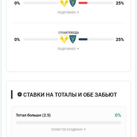
0%
25%
ПОДРОБНЕЕ ▼
СУХАЯ ПОБЕДА
0%
25%
ПОДРОБНЕЕ ▼
⚽ СТАВКИ НА ТОТАЛЫ И ОБЕ ЗАБЬЮТ
0%
Тотал больше (2.5)
СПЛИТ ПО СТАДИОНУ ▼