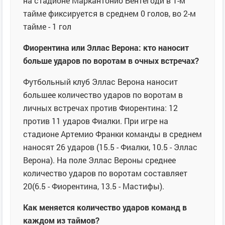
на стадионе Маркантонио Бентегоди в 1-м
тайме фиксируется в среднем 0 голов, во 2-м
тайме - 1 гол
Фиорентина или Эллас Верона: кто наносит
больше ударов по воротам в очных встречах?
Футбольный клуб Эллас Верона наносит
большее количество ударов по воротам в
личных встречах против Фиорентина: 12
против 11 ударов Фиалки. При игре на
стадионе Артемио Франки команды в среднем
наносят 26 ударов (15.5 - Фиалки, 10.5 - Эллас
Верона). На поле Эллас Вероны среднее
количество ударов по воротам составляет
20(6.5 - Фиорентина, 13.5 - Мастифы).
Как меняется количество ударов команд в
каждом из таймов?