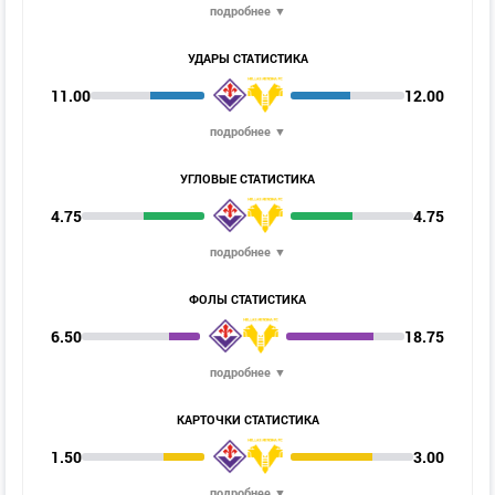
подробнее ▼
УДАРЫ СТАТИСТИКА
11.00
12.00
подробнее ▼
УГЛОВЫЕ СТАТИСТИКА
4.75
4.75
подробнее ▼
ФОЛЫ СТАТИСТИКА
6.50
18.75
подробнее ▼
КАРТОЧКИ СТАТИСТИКА
1.50
3.00
подробнее ▼