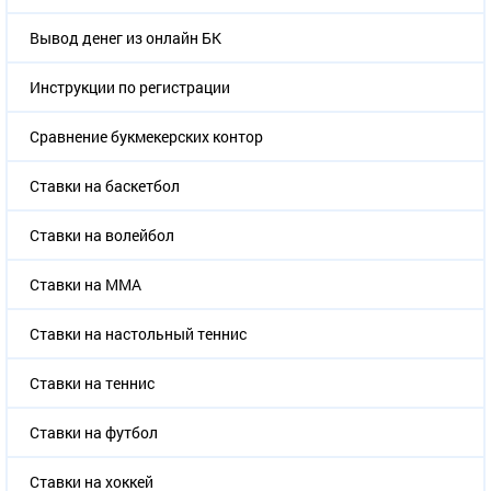
Вывод денег из онлайн БК
Инструкции по регистрации
Сравнение букмекерских контор
Ставки на баскетбол
Ставки на волейбол
Ставки на ММА
Ставки на настольный теннис
Ставки на теннис
Ставки на футбол
Ставки на хоккей