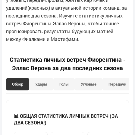
удалений(красных) в актуальной истории команд, за
последние два сезона. Изучите статистику личных
встреч Фиорентины Эллас Вероны, чтобы точнее
прогнозировать результаты будующих матчей
между Фиалками и Мастифами.
Статистика личных встреч Фиорентина -
Эллас Верона за два последних сезона
Обзор
Удары
Голы
Угловые
Передачи
📊 ОБЩАЯ СТАТИСТИКА ЛИЧНЫХ ВСТРЕЧ (ЗА
ДВА СЕЗОНА!)