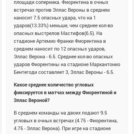
площади соперника. Фиорентина в очных
встречах против Эллас Вероны в среднем
наносит 7.5 опасных удара, что на 1
ударов(13.33%) меньше, чем среднее кол-во
опасных выстрелов Мастифов(6.5). На
стадионе Артемио Франки Фиорентина в
среднем наносит по 12 опасных ударов,
Эллас Верона - 6.5. Среднее кол-во опасных
ударов Фиорентины на стадионе Маркантонио
Бентегоди составляет 3, Эллас Вероны - 6.5.
Какое среднее количество угловых
фиксируется в матчах между Фиорентиной и
Эллас Вероной?
В среднем команды на двоих подают 9.5
угловых в очных встречах (4.75 - Фиорентина,
4.75 - Эллас Верона). При игре на стадионе