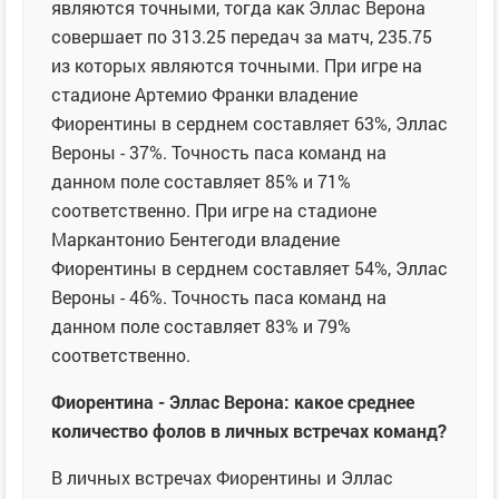
являются точными, тогда как Эллас Верона
совершает по 313.25 передач за матч, 235.75
из которых являются точными. При игре на
стадионе Артемио Франки владение
Фиорентины в серднем составляет 63%, Эллас
Вероны - 37%. Точность паса команд на
данном поле составляет 85% и 71%
соответственно. При игре на стадионе
Маркантонио Бентегоди владение
Фиорентины в серднем составляет 54%, Эллас
Вероны - 46%. Точность паса команд на
данном поле составляет 83% и 79%
соответственно.
Фиорентина - Эллас Верона: какое среднее
количество фолов в личных встречах команд?
В личных встречах Фиорентины и Эллас