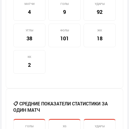
МАТЧИ
ГОЛЫ
УДАРЫ
4
9
92
УГЛЫ
ФОЛЫ
ЖК
38
101
18
КК
2
📋 СРЕДНИЕ ПОКАЗАТЕЛИ СТАТИСТИКИ ЗА
ОДИН МАТЧ
ГОЛЫ
XG
УДАРЫ