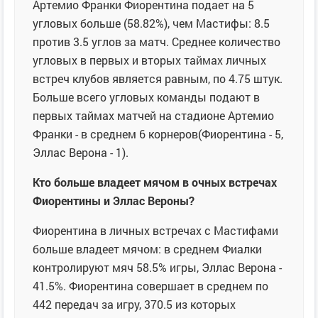
Артемио Франки Фиорентина подает на 5
угловых больше (58.82%), чем Мастифы: 8.5
против 3.5 углов за матч. Среднее количество
угловых в первых и вторых таймах личных
встреч клубов является равным, по 4.75 штук.
Больше всего угловых команды подают в
первых таймах матчей на стадионе Артемио
Франки - в среднем 6 корнеров(Фиорентина - 5,
Эллас Верона - 1).
Кто больше владеет мячом в очных встречах
Фиорентины и Эллас Вероны?
Фиорентина в личных встречах с Мастифами
больше владеет мячом: в среднем Фиалки
контролируют мяч 58.5% игры, Эллас Верона -
41.5%. Фиорентина совершает в среднем по
442 передач за игру, 370.5 из которых