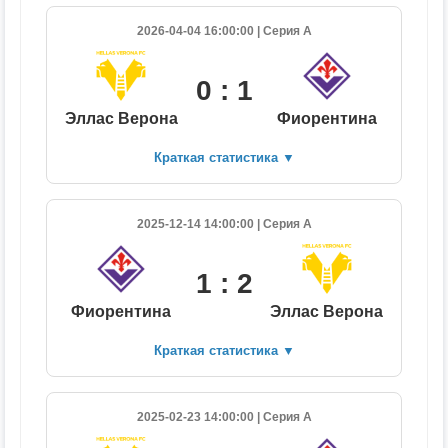
2026-04-04 16:00:00 | Серия А
0 : 1
Эллас Верона
Фиорентина
Краткая статистика
▼
2025-12-14 14:00:00 | Серия А
1 : 2
Фиорентина
Эллас Верона
Краткая статистика
▼
2025-02-23 14:00:00 | Серия А