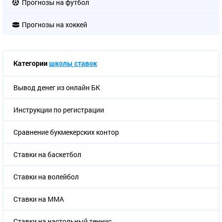
Прогнозы на футбол
Прогнозы на хоккей
Категории
школы ставок
Вывод денег из онлайн БК
Инструкции по регистрации
Сравнение букмекерских контор
Ставки на баскетбол
Ставки на волейбол
Ставки на ММА
Ставки на настольный теннис