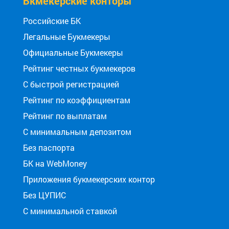
Бкмекерские конторы
Российские БК
Легальные Букмекеры
Официальные Букмекеры
Рейтинг честных букмекеров
С быстрой регистрацией
Рейтинг по коэффициентам
Рейтинг по выплатам
С минимальным депозитом
Без паспорта
БК на WebMoney
Приложения букмекерских контор
Без ЦУПИС
С минимальной ставкой