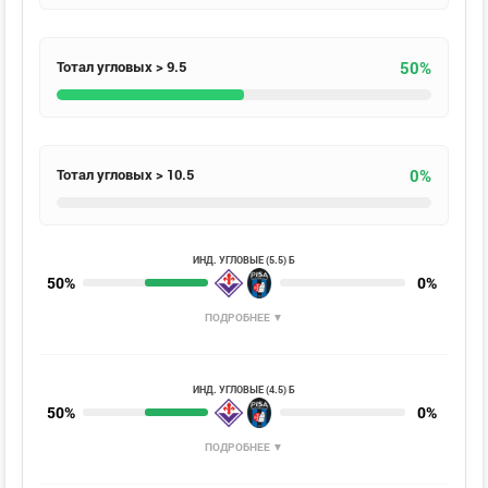
50%
Тотал угловых > 9.5
0%
Тотал угловых > 10.5
ИНД. УГЛОВЫЕ (5.5) Б
50%
0%
ПОДРОБНЕЕ ▼
ИНД. УГЛОВЫЕ (4.5) Б
50%
0%
ПОДРОБНЕЕ ▼