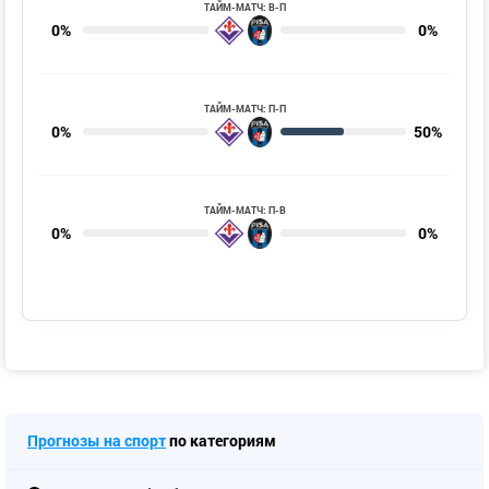
ТАЙМ-МАТЧ: В-П
0%
0%
ТАЙМ-МАТЧ: П-П
0%
50%
ТАЙМ-МАТЧ: П-В
0%
0%
Прогнозы на спорт
по категориям