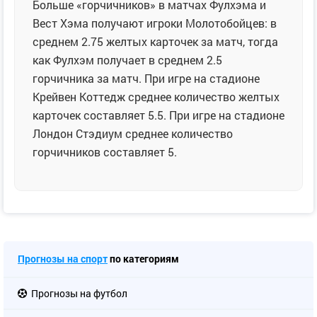
Больше «горчичников» в матчах Фулхэма и
Вест Хэма получают игроки Молотобойцев: в
среднем 2.75 желтых карточек за матч, тогда
как Фулхэм получает в среднем 2.5
горчичника за матч. При игре на стадионе
Крейвен Коттедж среднее количество желтых
карточек составляет 5.5. При игре на стадионе
Лондон Стэдиум среднее количество
горчичников составляет 5.
Прогнозы на спорт
по категориям
Прогнозы на футбол