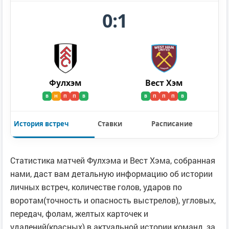
0:1
Фулхэм
Вест Хэм
В
Н
П
П
В
В
П
П
П
В
История встреч
Ставки
Расписание
Статистика матчей Фулхэма и Вест Хэма, собранная
нами, даст вам детальную информацию об истории
личных встреч, количестве голов, ударов по
воротам(точность и опасность выстрелов), угловых,
передач, фолам, желтых карточек и
удалений(красных) в актуальной истории команд, за