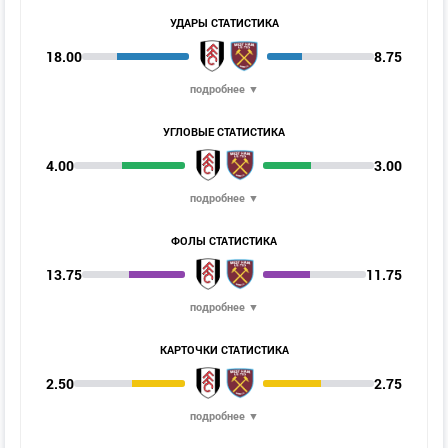
УДАРЫ СТАТИСТИКА
18.00
8.75
подробнее ▼
УГЛОВЫЕ СТАТИСТИКА
4.00
3.00
подробнее ▼
ФОЛЫ СТАТИСТИКА
13.75
11.75
подробнее ▼
КАРТОЧКИ СТАТИСТИКА
2.50
2.75
подробнее ▼