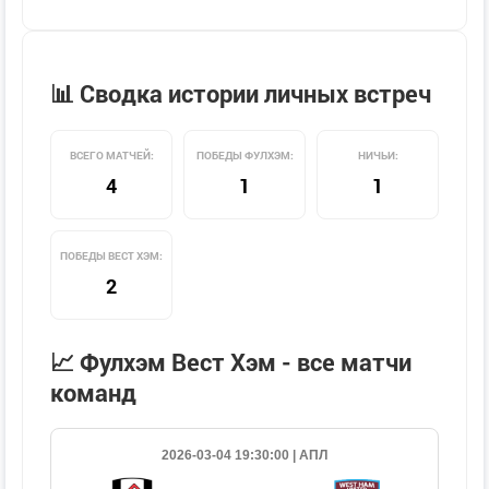
📊 Сводка истории личных встреч
ВСЕГО МАТЧЕЙ:
ПОБЕДЫ ФУЛХЭМ:
НИЧЬИ:
4
1
1
ПОБЕДЫ ВЕСТ ХЭМ:
2
📈 Фулхэм Вест Хэм - все матчи
команд
2026-03-04 19:30:00 | АПЛ