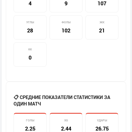
4
9
107
УГЛЫ
ФОЛЫ
ЖК
28
102
21
КК
0
📋 СРЕДНИЕ ПОКАЗАТЕЛИ СТАТИСТИКИ ЗА
ОДИН МАТЧ
ГОЛЫ
XG
УДАРЫ
2.25
2.44
26.75