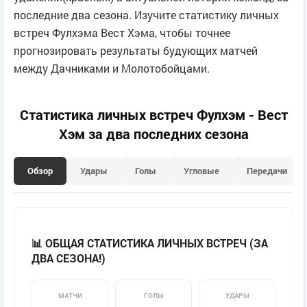
последние два сезона. Изучите статистику личных
встреч Фулхэма Вест Хэма, чтобы точнее
прогнозировать результаты будующих матчей
между Дачниками и Молотобойцами.
Статистика личных встреч Фулхэм - Вест
Хэм за два последних сезона
Обзор
Удары
Голы
Угловые
Передачи
📊 ОБЩАЯ СТАТИСТИКА ЛИЧНЫХ ВСТРЕЧ (ЗА
ДВА СЕЗОНА!)
МАТЧИ
ГОЛЫ
УДАРЫ