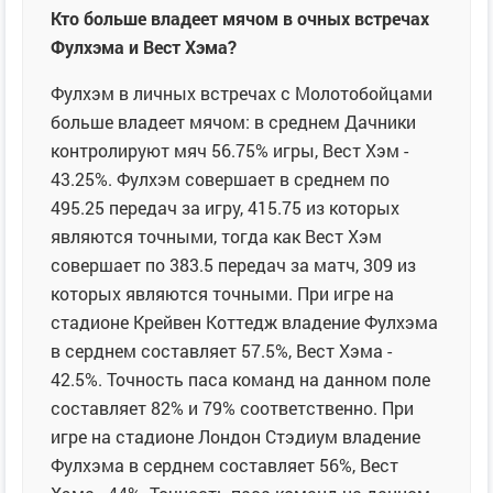
Кто больше владеет мячом в очных встречах
Фулхэма и Вест Хэма?
Фулхэм в личных встречах с Молотобойцами
больше владеет мячом: в среднем Дачники
контролируют мяч 56.75% игры, Вест Хэм -
43.25%. Фулхэм совершает в среднем по
495.25 передач за игру, 415.75 из которых
являются точными, тогда как Вест Хэм
совершает по 383.5 передач за матч, 309 из
которых являются точными. При игре на
стадионе Крейвен Коттедж владение Фулхэма
в серднем составляет 57.5%, Вест Хэма -
42.5%. Точность паса команд на данном поле
составляет 82% и 79% соответственно. При
игре на стадионе Лондон Стэдиум владение
Фулхэма в серднем составляет 56%, Вест