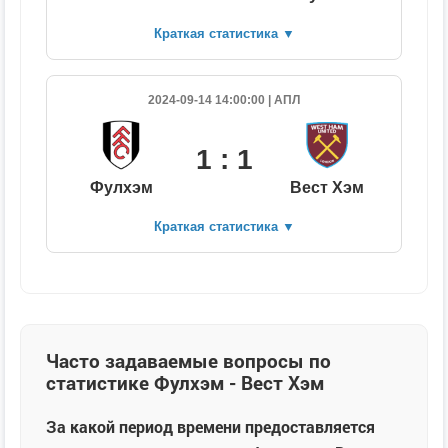
Краткая статистика
▼
2024-09-14 14:00:00 | АПЛ
1 : 1
Фулхэм
Вест Хэм
Краткая статистика
▼
Часто задаваемые вопросы по
статистике Фулхэм - Вест Хэм
За какой период времени предоставляется