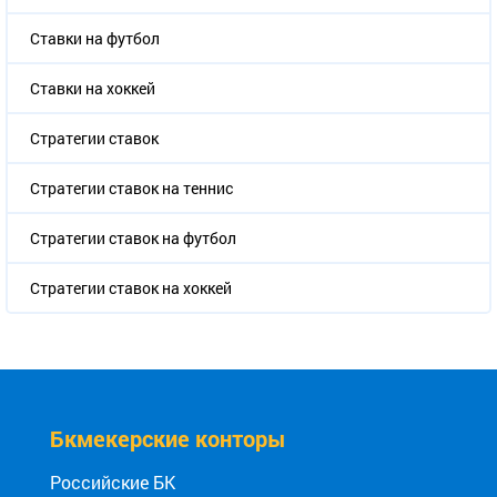
Ставки на футбол
Ставки на хоккей
Стратегии ставок
Стратегии ставок на теннис
Стратегии ставок на футбол
Стратегии ставок на хоккей
Бкмекерские конторы
Российские БК