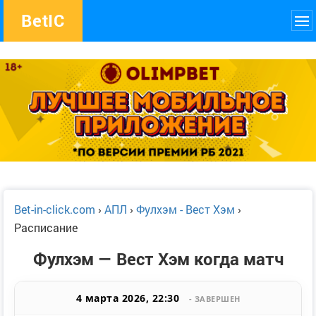
Bet
IC
Bet-in-click.com
›
АПЛ
›
Фулхэм - Вест Хэм
›
Расписание
Фулхэм — Вест Хэм когда матч
4 марта 2026, 22:30
- ЗАВЕРШЕН