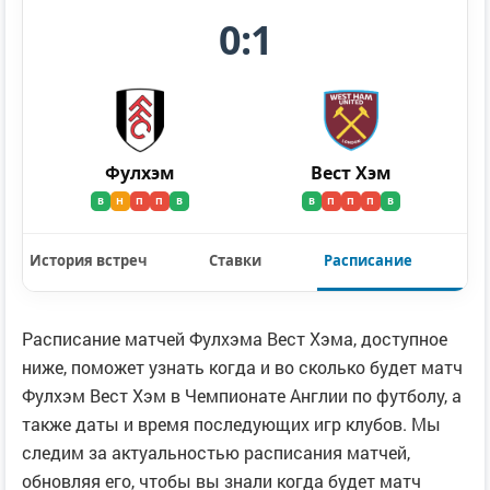
0:1
Фулхэм
Вест Хэм
В
Н
П
П
В
В
П
П
П
В
История встреч
Ставки
Расписание
Расписание матчей Фулхэма Вест Хэма, доступное
ниже, поможет узнать когда и во сколько будет матч
Фулхэм Вест Хэм в Чемпионате Англии по футболу, а
также даты и время последующих игр клубов. Мы
следим за актуальностью расписания матчей,
обновляя его, чтобы вы знали когда будет матч