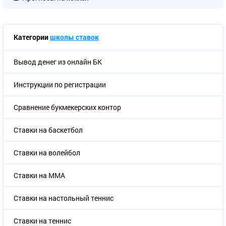
Категории
школы ставок
Вывод денег из онлайн БК
Инструкции по регистрации
Сравнение букмекерских контор
Ставки на баскетбол
Ставки на волейбол
Ставки на ММА
Ставки на настольный теннис
Ставки на теннис