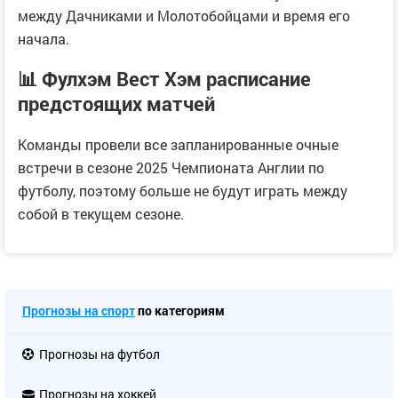
между Дачниками и Молотобойцами и время его
начала.
📊 Фулхэм Вест Хэм расписание
предстоящих матчей
Команды провели все запланированные очные
встречи в сезоне 2025 Чемпионата Англии по
футболу, поэтому больше не будут играть между
собой в текущем сезоне.
Прогнозы на спорт
по категориям
Прогнозы на футбол
Прогнозы на хоккей