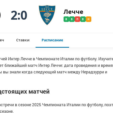
2:0
Лечче
В
В
П
В
Н
еч
Ставки
Расписание
чей Интер Лечче в Чемпионате Италии по футболу. Изучит
дет ближайший матч Интер Лечче: дата проведения и время
ы вы знали когда следующий матч между Нерадзурри и
едстоящих матчей
тречи в сезоне 2025 Чемпионата Италии по футболу, поэ
сезоне.