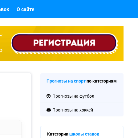
авок
О сайте
Прогнозы на спорт
по категориям
Прогнозы на футбол
Прогнозы на хоккей
Категории
школы ставок