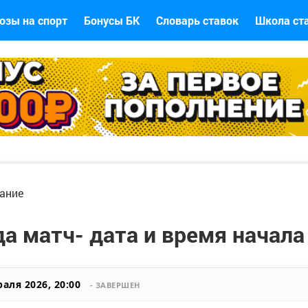
озы на спорт
Бонусы БК
Словарь ставок
Школа ст
ание
да матч- дата и время начала
аля 2026, 20:00
- ЗАВЕРШЕН