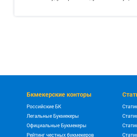
Бкмекерские конторы
Стат
Российские БК
Стати
Легальные Букмекеры
Стати
Официальные Букмекеры
Стати
Рейтинг честных букмекеров
Стати