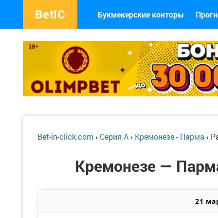
Bet
IC
Букмекерские конторы
Прогн
Bet-in-click.com
›
Серия А
›
Кремонезе - Парма
›
Р
Кремонезе — Парма
21 мар