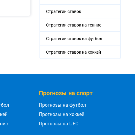
Стратегии ставок
Стратегии ставок на теннис
Стратегии ставок на футбол
Стратегии ставок на хоккей
Прогнозы на спорт
тбол
Прогнозы на футбол
ккей
Прогнозы на хоккей
ннис
Прогнозы на UFC