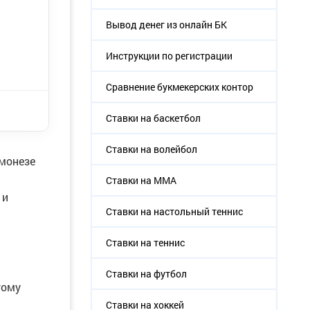
Вывод денег из онлайн БК
Инструкции по регистрации
Сравнение букмекерских контор
Ставки на баскетбол
Ставки на волейбол
емонезе
Ставки на ММА
 и
Ставки на настольный теннис
Ставки на теннис
Ставки на футбол
тому
Ставки на хоккей