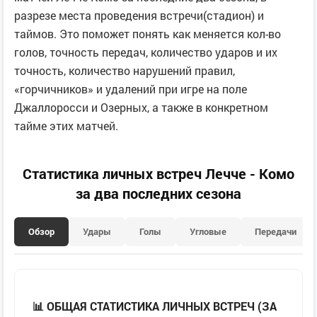
разрезе места проведения встречи(стадион) и
таймов. Это поможет понять как меняется кол-во
голов, точность передач, количество ударов и их
точность, количество нарушений правил,
«горчичников» и удалений при игре на поле
Джаллоросси и Озерных, а также в конкретном
тайме этих матчей.
Статистика личных встреч Лечче - Комо
за два последних сезона
Обзор
Удары
Голы
Угловые
Передачи
📊 ОБЩАЯ СТАТИСТИКА ЛИЧНЫХ ВСТРЕЧ (ЗА