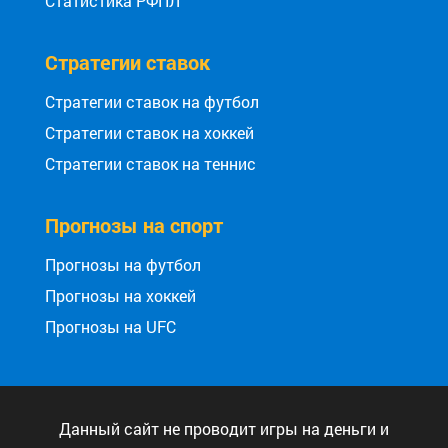
Статистика РФПЛ
Стратегии ставок
Стратегии ставок на футбол
Стратегии ставок на хоккей
Стратегии ставок на теннис
Прогнозы на спорт
Прогнозы на футбол
Прогнозы на хоккей
Прогнозы на UFC
Данный сайт не проводит игры на деньги и