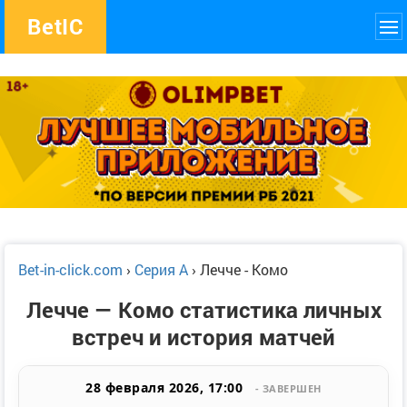
Bet
IC
Bet-in-click.com
›
Серия А
›
Лечче - Комо
Лечче — Комо статистика личных
встреч и история матчей
28 февраля 2026, 17:00
- ЗАВЕРШЕН