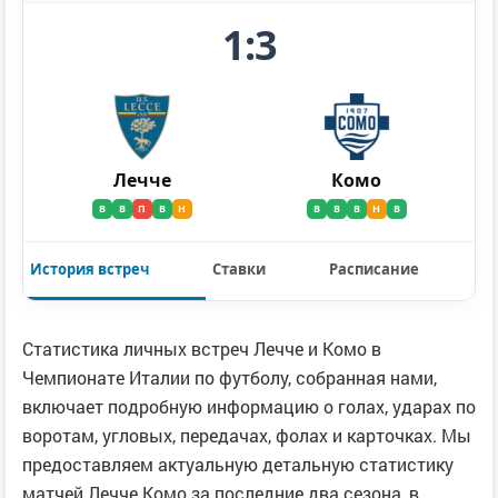
1:3
Лечче
Комо
В
В
П
В
Н
В
В
В
Н
В
История встреч
Ставки
Расписание
Статистика личных встреч Лечче и Комо в
Чемпионате Италии по футболу, собранная нами,
включает подробную информацию о голах, ударах по
воротам, угловых, передачах, фолах и карточках. Мы
предоставляем актуальную детальную статистику
матчей Лечче Комо за последние два сезона, в