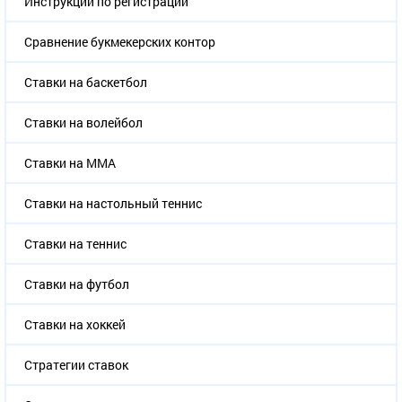
Инструкции по регистрации
Сравнение букмекерских контор
Ставки на баскетбол
Ставки на волейбол
Ставки на ММА
Ставки на настольный теннис
Ставки на теннис
Ставки на футбол
Ставки на хоккей
Стратегии ставок