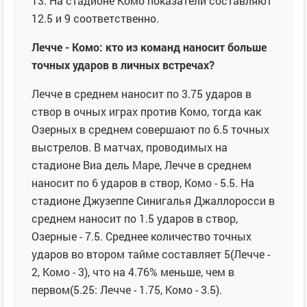
13. На стадионе Комо показатели составляют
12.5 и 9 соответственно.
Лечче - Комо: кто из команд наносит больше
точных ударов в личных встречах?
Лечче в среднем наносит по 3.75 ударов в
створ в очных играх против Комо, тогда как
Озерных в среднем совершают по 6.5 точных
выстрелов. В матчах, проводимых на
стадионе Виа дель Маре, Лечче в среднем
наносит по 6 ударов в створ, Комо - 5.5. На
стадионе Джузеппе Синигалья Джаллоросси в
среднем наносит по 1.5 ударов в створ,
Озерные - 7.5. Среднее количество точных
ударов во втором тайме составляет 5(Лечче -
2, Комо - 3), что на 4.76% меньше, чем в
первом(5.25: Лечче - 1.75, Комо - 3.5).