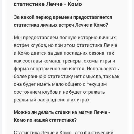
статистике Лечче - Комо
За какой период времени предоставляется
статистика личных встреч Лечче и Комо?
Мы предоставляем полную историю личных
встреч клубов, но при этом статистика Лечче
и Комо дается за два последних сезона, так
как составы команд, тренеры, схемы игры и
форма спортсменов меняются. Использовать
более раннюю статистику нет смысла, так как
она будет иметь мало общего с текущим
состоянием клубов и не будет отражать
реальный расклад сил в их играх.
Можно ли делать ставки на матчи Лечче -
Комо по нашей статистике?
Статистика Лечче и Комо - это фактический