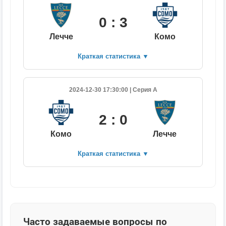
0 : 3
Лечче
Комо
Краткая статистика
▼
2024-12-30 17:30:00 | Серия А
2 : 0
Комо
Лечче
Краткая статистика
▼
Часто задаваемые вопросы по