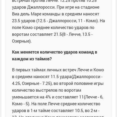
встречах против Лечче: 12.25 против 10.25
ударов Джаллоросси. При игре на стадионе
Виа дель Маре команды в среднем наносят
23.5 ударов (12.5 - Джаллоросси, 11 - Комо). На
поле Комо среднее количество ударов по
воротам составляет 21.5(8 - Лечче, 13.5 -
Озерные).
Как меняется количество ударов команд в
каждом из таймов?
В первых таймах личных встреч Лечче и Комо
в среднем наносят 11.5 удара(Джаллоросси -
4.25, Озерные - 7.25), во второй половине игры
количество выстрелов по воротам
уменьшается на 4% и составляет 11(Лечче - 6,
Комо - 5). На поле Лечче среднее количество
ударов в 1-м тайме составляет 10.5, во 2-м -