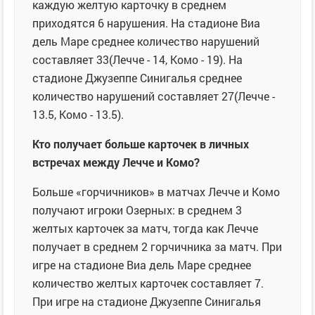
каждую желтую карточку в среднем
приходятся 6 нарушения. На стадионе Виа
дель Маре среднее количество нарушений
составляет 33(Лечче - 14, Комо - 19). На
стадионе Джузеппе Синигалья среднее
количество нарушений составляет 27(Лечче -
13.5, Комо - 13.5).
Кто получает больше карточек в личных
встречах между Лечче и Комо?
Больше «горчичников» в матчах Лечче и Комо
получают игроки Озерных: в среднем 3
желтых карточек за матч, тогда как Лечче
получает в среднем 2 горчичника за матч. При
игре на стадионе Виа дель Маре среднее
количество желтых карточек составляет 7.
При игре на стадионе Джузеппе Синигалья