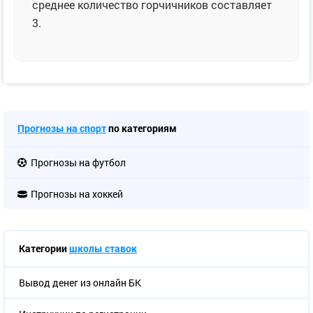
среднее количество горчичников составляет
3.
Прогнозы на спорт
по категориям
Прогнозы на футбол
Прогнозы на хоккей
Категории
школы ставок
Вывод денег из онлайн БК