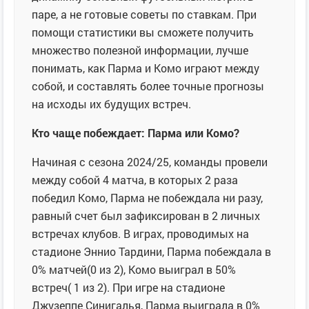
паре, а не готовые советы по ставкам. При
помощи статистики вы сможете получить
множество полезной информации, лучше
понимать, как Парма и Комо играют между
собой, и составлять более точные прогнозы
на исходы их будущих встреч.
Кто чаще побеждает: Парма или Комо?
Начиная с сезона 2024/25, команды провели
между собой 4 матча, в которых 2 раза
победил Комо, Парма не побеждала ни разу,
равный счет был зафиксирован в 2 личных
встречах клубов. В играх, проводимых на
стадионе Эннио Тардини, Парма побеждала в
0% матчей(0 из 2), Комо выиграл в 50%
встреч( 1 из 2). При игре на стадионе
Джузеппе Синигалья, Парма выиграла в 0%