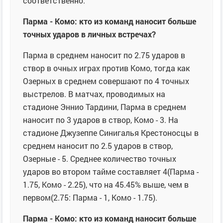
соответственно.
Парма - Комо: кто из команд наносит больше
точных ударов в личных встречах?
Парма в среднем наносит по 2.75 ударов в
створ в очных играх против Комо, тогда как
Озерных в среднем совершают по 4 точных
выстрелов. В матчах, проводимых на
стадионе Эннио Тардини, Парма в среднем
наносит по 3 ударов в створ, Комо - 3. На
стадионе Джузеппе Синигалья Крестоносцы в
среднем наносит по 2.5 ударов в створ,
Озерные - 5. Среднее количество точных
ударов во втором тайме составляет 4(Парма -
1.75, Комо - 2.25), что на 45.45% выше, чем в
первом(2.75: Парма - 1, Комо - 1.75).
Парма - Комо: кто из команд наносит больше