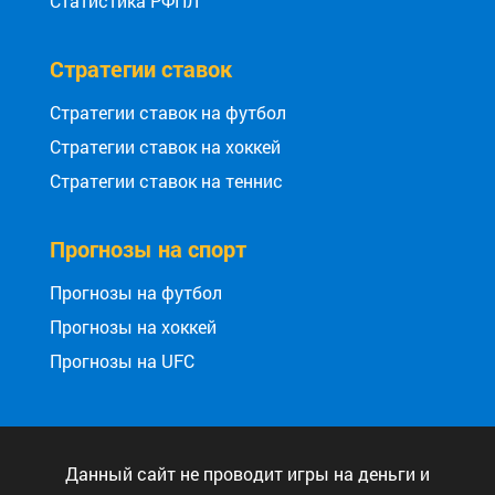
Статистика РФПЛ
Стратегии ставок
Стратегии ставок на футбол
Стратегии ставок на хоккей
Стратегии ставок на теннис
Прогнозы на спорт
Прогнозы на футбол
Прогнозы на хоккей
Прогнозы на UFC
Данный сайт не проводит игры на деньги и