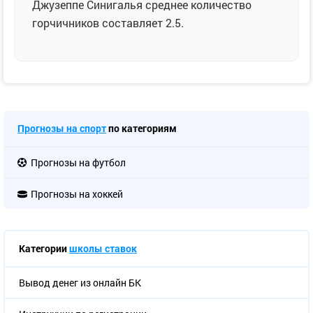
Джузеппе Синигалья среднее количество
горчичников составляет 2.5.
Прогнозы на спорт
по категориям
Прогнозы на футбол
Прогнозы на хоккей
Категории
школы ставок
Вывод денег из онлайн БК