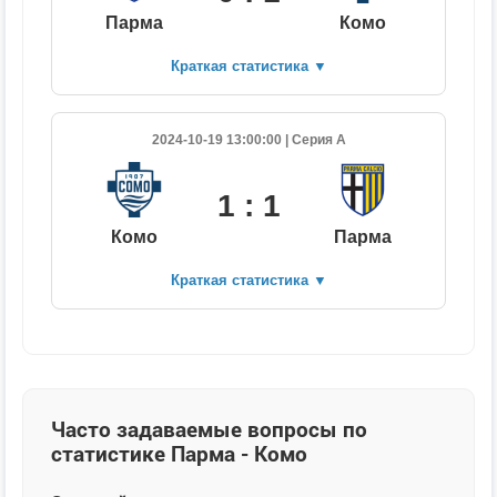
Парма
Комо
Краткая статистика
▼
2024-10-19 13:00:00 | Серия А
1 : 1
Комо
Парма
Краткая статистика
▼
Часто задаваемые вопросы по
статистике Парма - Комо