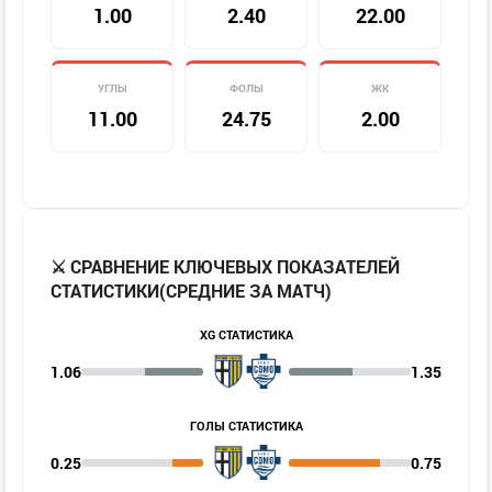
1.00
2.40
22.00
УГЛЫ
ФОЛЫ
ЖК
11.00
24.75
2.00
⚔️ СРАВНЕНИЕ КЛЮЧЕВЫХ ПОКАЗАТЕЛЕЙ
СТАТИСТИКИ(СРЕДНИЕ ЗА МАТЧ)
XG СТАТИСТИКА
1.06
1.35
ГОЛЫ СТАТИСТИКА
0.25
0.75