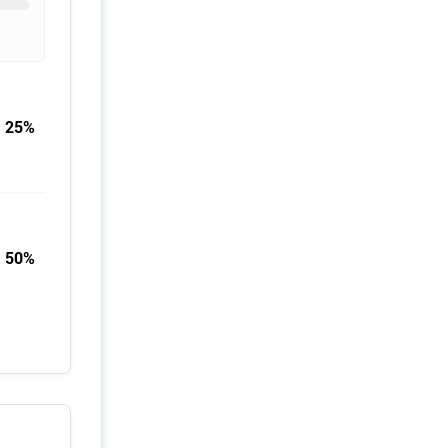
25%
50%