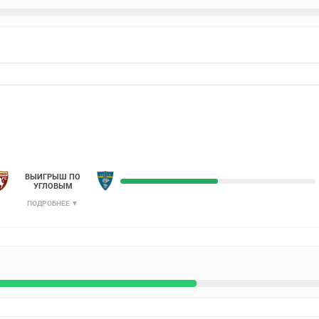
ВЫИГРЫШ ПО
УГЛОВЫМ
ПОДРОБНЕЕ ▼