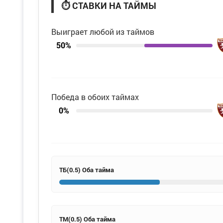
⏱️ СТАВКИ НА ТАЙМЫ
Выиграет любой из таймов
50%
Победа в обоих таймах
0%
ТБ(0.5) Оба тайма
ТМ(0.5) Оба тайма