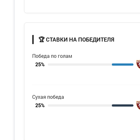
🏆 СТАВКИ НА ПОБЕДИТЕЛЯ
Победа по голам
25%
Сухая победа
25%