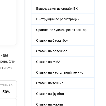
Вывод денег из онлайн БК
Инструкции по регистрации
Сравнение букмекерских контор
Ставки на баскетбол
Ставки на волейбол
 виды
оне. Эти
Ставки на ММА
а также
Ставки на настольный теннис
Ставки на теннис
УГЛ ТМ 9.5
50%
Ставки на футбол
Ставки на хоккей