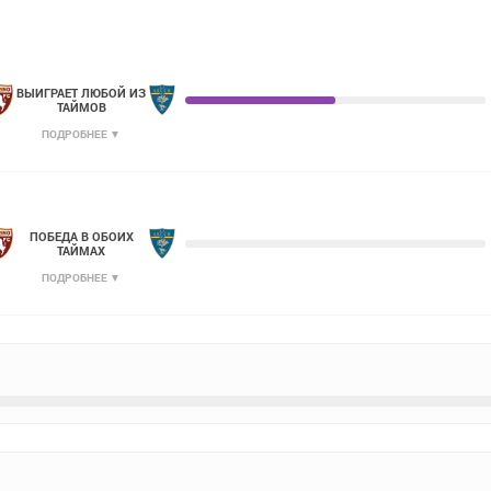
ВЫИГРАЕТ ЛЮБОЙ ИЗ
ТАЙМОВ
ПОДРОБНЕЕ ▼
ПОБЕДА В ОБОИХ
ТАЙМАХ
ПОДРОБНЕЕ ▼