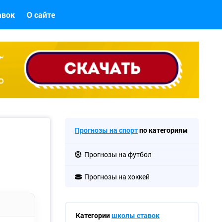
авок
О сайте
Прогнозы на спорт
по категориям
Прогнозы на футбол
Прогнозы на хоккей
Категории
школы ставок