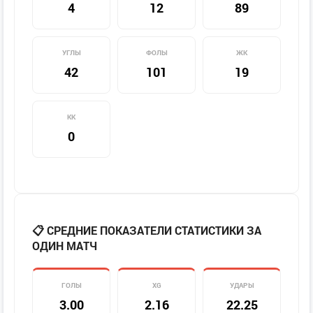
4
12
89
УГЛЫ
ФОЛЫ
ЖК
42
101
19
КК
0
📋 СРЕДНИЕ ПОКАЗАТЕЛИ СТАТИСТИКИ ЗА
ОДИН МАТЧ
ГОЛЫ
XG
УДАРЫ
3.00
2.16
22.25