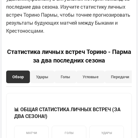
последние два сезона. Изучите статистику личных
встреч Торино Пармы, чтобы точнее прогнозировать
результаты будующих матчей между Быками и
Крестоносцами.
Статистика личных встреч Торино - Парма
за два последних сезона
Обзор
Удары
Голы
Угловые
Передачи
📊 ОБЩАЯ СТАТИСТИКА ЛИЧНЫХ ВСТРЕЧ (ЗА
ДВА СЕЗОНА!)
МАТЧИ
ГОЛЫ
УДАРЫ