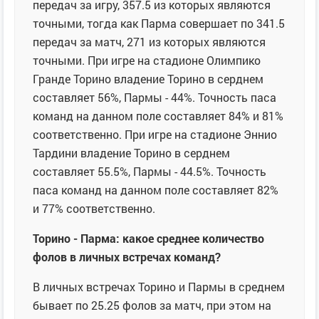
передач за игру, 357.5 из которых являются
точными, тогда как Парма совершает по 341.5
передач за матч, 271 из которых являются
точными. При игре на стадионе Олимпико
Гранде Торино владение Торино в серднем
составляет 56%, Пармы - 44%. Точность паса
команд на данном поле составляет 84% и 81%
соответственно. При игре на стадионе Эннио
Тардини владение Торино в серднем
составляет 55.5%, Пармы - 44.5%. Точность
паса команд на данном поле составляет 82%
и 77% соответственно.
Торино - Парма: какое среднее количество
фолов в личных встречах команд?
В личных встречах Торино и Пармы в среднем
бывает по 25.25 фолов за матч, при этом на