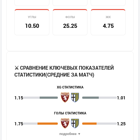
УГЛЫ
ФОЛЫ
ЖК
10.50
25.25
4.75
⚔️ СРАВНЕНИЕ КЛЮЧЕВЫХ ПОКАЗАТЕЛЕЙ
СТАТИСТИКИ(СРЕДНИЕ ЗА МАТЧ)
XG СТАТИСТИКА
1.15
1.01
ГОЛЫ СТАТИСТИКА
1.75
1.25
подробнее ▼