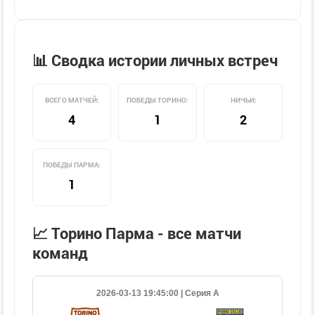
📊 Сводка истории личных встреч
ВСЕГО МАТЧЕЙ:
ПОБЕДЫ ТОРИНО:
НИЧЬИ:
4
1
2
ПОБЕДЫ ПАРМА:
1
📈 Торино Парма - все матчи
команд
2026-03-13 19:45:00 | Серия А