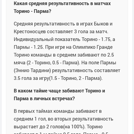
Какая средняя результативность в матчах
Торино - Парма?
Средняя результативность в играх Быков и
Крестоносцев составляет 3 гола за матч.
Индивидуальный показатель Торино - 1.75, а
Пармы - 1.25. При игре на Олимпико Гранде
Торино команды в среднем забивают по 2.5
мяча (2 - Торино, 0.5 - Парма). На поле Пармы
(Эннио Тардини) результативность составляет
3.5 гола за игру(1.5 - Торино, 2 - Парма).
В каком тайме чаще забивают Торино и
Парма в личных встречах?
В первых таймах команды забивают в
среднем 1 гол, во вторых результативность
вырастает до 2 голов(на 100%). Торино