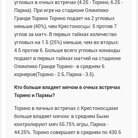
угловых в очных встречах (4.25 - Торино, 6.25 -
Парма). При игре на стадионе Олимпико
Гранде Торино Торино подает на 2 угловых
меньше (40%), чем Крестоносцы: 5 против 7
углов за матч. В первых таймах количество
угловых на 1.5 (25%) меньше, чем во вторых:
4.5 против 6. Больше всего угловых команды
подают в первых таймах матчей на стадионе
Олимпико Гранде Торино - в среднем 6
корнеров(Торино - 2.5, Парма - 3.5).
Кто больше владеет мячом в очных встречах
Торино и Пармы?
Торино в личных встречах с Крестоносцами
больше владеет мячом: в среднем Быки
контролируют мяч 55.75% игры, Парма -
44.25%. Торино совершает в среднем по 430.5