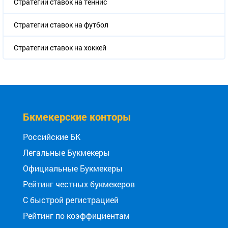
Стратегии ставок на теннис
Стратегии ставок на футбол
Стратегии ставок на хоккей
Бкмекерские конторы
Российские БК
Легальные Букмекеры
Официальные Букмекеры
Рейтинг честных букмекеров
С быстрой регистрацией
Рейтинг по коэффициентам