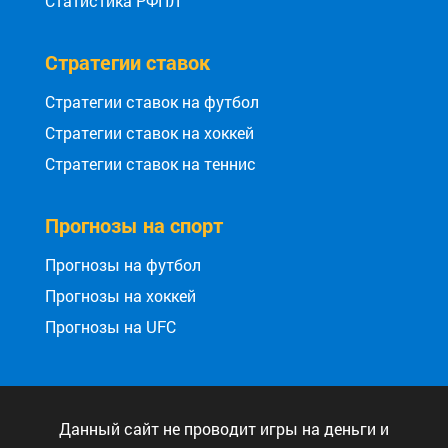
Статистика РФПЛ
Стратегии ставок
Стратегии ставок на футбол
Стратегии ставок на хоккей
Стратегии ставок на теннис
Прогнозы на спорт
Прогнозы на футбол
Прогнозы на хоккей
Прогнозы на UFC
Данный сайт не проводит игры на деньги и