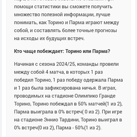
помощи статистики вы сможете получить
множество полезной информации, лучше
понимать, как Торино и Парма играют между
собой, и составлять более точные прогнозы
на исходы их будущих встреч.
Кто чаще побеждает: Торино или Парма?
Начиная с сезона 2024/25, команды провели
между собой 4 матча, в которых 1 раз
победил Торино, 1 раз победу одержала Парма
и 1 раз была зафиксирована ничья. В играх,
проводимых на стадионе Олимпико Гранде
Торино, Торино побеждал в 50% матчей(1 из 2),
Парма выиграла в 0% встреч( 0 из 2). При игре
на стадионе Эннио Тардини, Торино выиграл в
0% встреч(0 из 2), Парма - 50%(1 из 2).