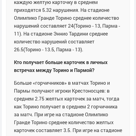
каждую желтую карточку в среднем
приходятся 5.32 нарушения. На стадионе
Олимпико Гранде Торино среднее количество
нарушений составляет 24(Торино - 13, Парма -
11). На стадионе Эннио Тардини среднее
количество нарушений составляет
26.5(Торино - 13.5, Парма - 13).
Кто получает больше карточек в личных
встречах между Торино и Пармой?
Больше «горчичников» в матчах Торино и
Пармы получают игроки Крестоносцев: в
среднем 2.75 желтых карточек за матч, тогда
как Торино получает в среднем 2 горчичника
за матч. При игре на стадионе Олимпико
Гранде Торино среднее количество желтых
карточек составляет 3.5. При игре на стадионе