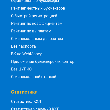
Официальные Букмекеры
Рейтинг честных букмекеров
С быстрой регистрацией
Рейтинг по коэффициентам
Рейтинг по выплатам
С минимальным депозитом
Без паспорта
БК на WebMoney
Приложения букмекерских контор
Без ЦУПИС
С минимальной ставкой
Статистика
Статистика КХЛ
Статистика удалений КХЛ