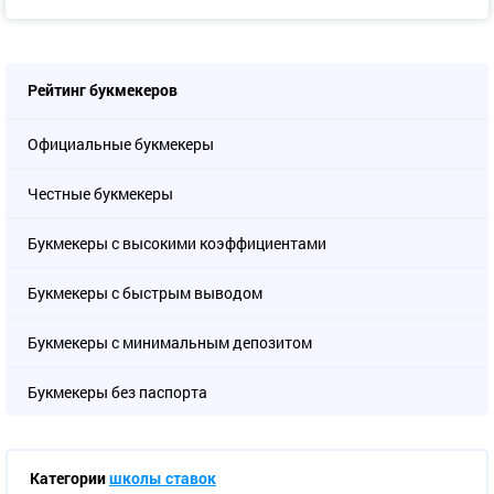
Рейтинг букмекеров
Официальные букмекеры
Честные букмекеры
Букмекеры с высокими коэффициентами
Букмекеры с быстрым выводом
Букмекеры с минимальным депозитом
Букмекеры без паспорта
Категории
школы ставок