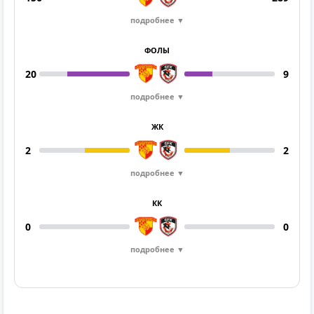
подробнее ▼
ФОЛЫ
20
9
подробнее ▼
ЖК
2
2
подробнее ▼
КК
0
0
подробнее ▼