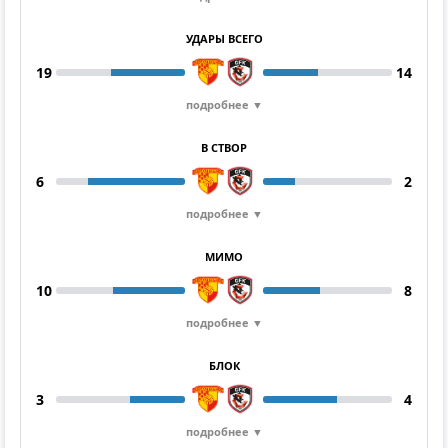
УДАРЫ ВСЕГО
19
14
подробнее ▼
В СТВОР
6
2
подробнее ▼
МИМО
10
8
подробнее ▼
БЛОК
3
4
подробнее ▼