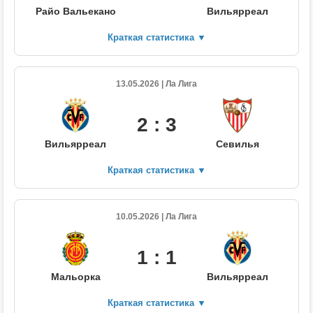
Райо Вальекано
Вильярреал
Краткая статистика
▼
13.05.2026 | Ла Лига
2 : 3
Вильярреал
Севилья
Краткая статистика
▼
10.05.2026 | Ла Лига
1 : 1
Мальорка
Вильярреал
Краткая статистика
▼