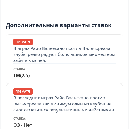
Дополнительные варианты ставок
ПРЕМАТЧ
В играх Райо Вальекано против Вильярреала
клубы редко радуют болельщиков множеством
забитых мячей.
СТАВКА:
ТМ(2.5)
ПРЕМАТЧ
В последних играх Райо Вальекано против
Вильярреала как минимум один из клубов не
смог отметиться результативными действиями.
СТАВКА:
ОЗ - Нет