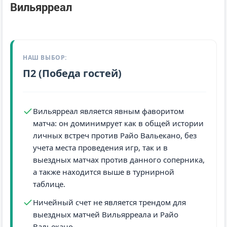
Вильярреал
НАШ ВЫБОР:
П2 (Победа гостей)
Вильярреал является явным фаворитом
матча: он доминимрует как в общей истории
личных встреч против Райо Вальекано, без
учета места проведения игр, так и в
выездных матчах против данного соперника,
а также находится выше в турнирной
таблице.
Ничейный счет не является трендом для
выездных матчей Вильярреала и Райо
Вальекано.