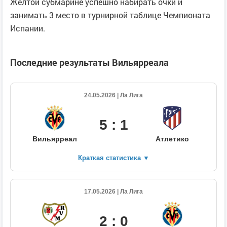
Желтой субмарине успешно набирать очки и
занимать 3 место в турнирной таблице Чемпионата
Испании.
Последние результаты Вильярреала
24.05.2026 | Ла Лига
5 : 1
Вильярреал
Атлетико
Краткая статистика
▼
17.05.2026 | Ла Лига
2 : 0