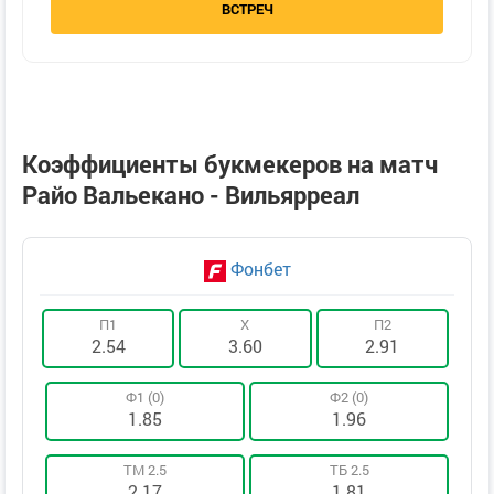
ВСТРЕЧ
Коэффициенты букмекеров на матч
Райо Вальекано - Вильярреал
Фонбет
П1
X
П2
2.54
3.60
2.91
Ф1 (0)
Ф2 (0)
1.85
1.96
ТМ 2.5
ТБ 2.5
2.17
1.81