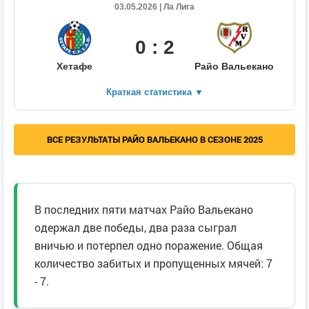
03.05.2026 | Ла Лига
0 : 2
Хетафе
Райо Вальекано
Краткая статистика
▼
ВСЕ РЕЗУЛЬТАТЫ РАЙО ВАЛЬЕКАНО В СЕЗОНЕ 2025
В последних пяти матчах Райо Вальекано
одержал две победы, два раза сыграл
вничью и потерпел одно поражение. Общая
количество забитых и пропущенных мячей: 7
- 7.