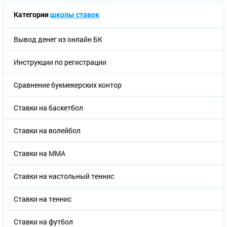
Категории
школы ставок
Вывод денег из онлайн БК
Инструкции по регистрации
Сравнение букмекерских контор
Ставки на баскетбол
Ставки на волейбол
Ставки на ММА
Ставки на настольный теннис
Ставки на теннис
Ставки на футбол