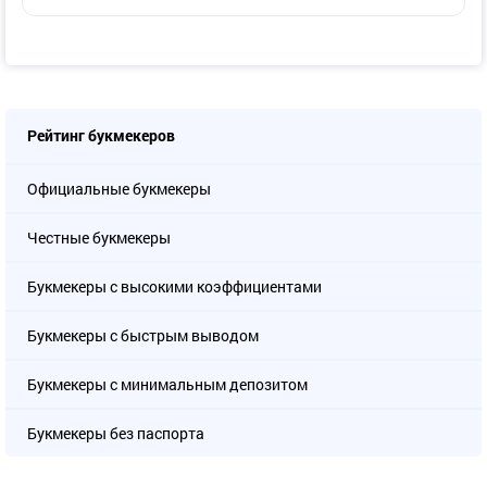
Рейтинг букмекеров
Официальные букмекеры
Честные букмекеры
Букмекеры с высокими коэффициентами
Букмекеры с быстрым выводом
Букмекеры с минимальным депозитом
Букмекеры без паспорта