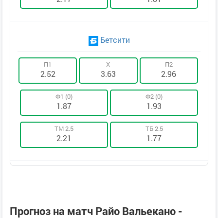
Бетсити
П1
X
П2
2.52
3.63
2.96
Ф1 (0)
Ф2 (0)
1.87
1.93
ТМ 2.5
ТБ 2.5
2.21
1.77
Прогноз на матч Райо Вальекано -