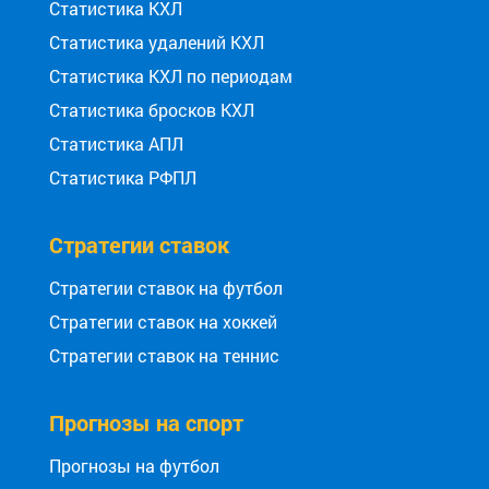
Статистика КХЛ
Статистика удалений КХЛ
Статистика КХЛ по периодам
Статистика бросков КХЛ
Статистика АПЛ
Статистика РФПЛ
Стратегии ставок
Стратегии ставок на футбол
Стратегии ставок на хоккей
Стратегии ставок на теннис
Прогнозы на спорт
Прогнозы на футбол