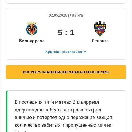
02.05.2026 | Ла Лига
5 : 1
Вильярреал
Леванте
Краткая статистика
▼
ВСЕ РЕЗУЛЬТАТЫ ВИЛЬЯРРЕАЛА В СЕЗОНЕ 2025
В последних пяти матчах Вильярреал
одержал две победы, два раза сыграл
вничью и потерпел одно поражение. Общая
количество забитых и пропущенных мячей: