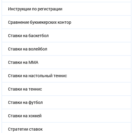
Инструкции по регистрации
Сравнение букмекерских контор
Ставки на баскетбол
Ставки на волейбол
Ставки на ММА
Ставки на настольный теннис
Ставки на теннис
Ставки на футбол
Ставки на хоккей
Стратегии ставок