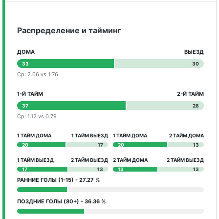
Распределение и тайминг
ДОМА
ВЫЕЗД
33
30
Ср: 2.06 vs 1.76
1-Й ТАЙМ
2-Й ТАЙМ
37
26
Ср: 1.12 vs 0.79
1 ТАЙМ ДОМА
1 ТАЙМ ВЫЕЗД
1 ТАЙМ ДОМА
2 ТАЙМ ДОМА
20
17
20
13
1 ТАЙМ ВЫЕЗД
2 ТАЙМ ВЫЕЗД
2 ТАЙМ ДОМА
2 ТАЙМ ВЫЕЗД
17
13
13
13
РАННИЕ ГОЛЫ (1-15) - 27.27 %
ПОЗДНИЕ ГОЛЫ (80+) - 36.36 %