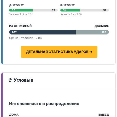
Д: 1Т VS 2Т
В: 1Т VS 2Т
35
37
34
52
За матч: 2.19 vs 2.31
За матч: 2 vs 3.06
ИЗ ШТРАФНОЙ
ДАЛЬНИЕ
262
128
Ср: Из штрафной - 7.94
ДЕТАЛЬНАЯ СТАТИСТИКА УДАРОВ ➔
🚩 Угловые
Интенсивность и распределение
ДОМА
ВЫЕЗД