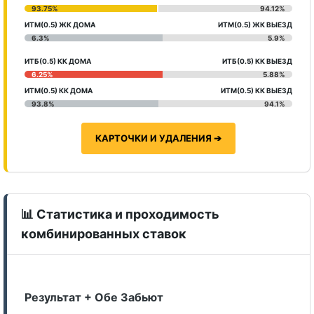
93.75%
94.12%
ИТМ(0.5) ЖК ДОМА
ИТМ(0.5) ЖК ВЫЕЗД
6.3%
5.9%
ИТБ(0.5) КК ДОМА
ИТБ(0.5) КК ВЫЕЗД
6.25%
5.88%
ИТМ(0.5) КК ДОМА
ИТМ(0.5) КК ВЫЕЗД
93.8%
94.1%
КАРТОЧКИ И УДАЛЕНИЯ ➔
📊 Статистика и проходимость
комбинированных ставок
Результат + Обе Забьют