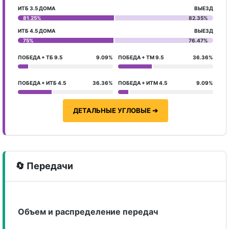
ИТБ 3.5 ДОМА
ВЫЕЗД
81.25%
82.35%
ИТБ 4.5 ДОМА
ВЫЕЗД
75%
76.47%
ПОБЕДА + ТБ 9.5
9.09%
ПОБЕДА + ТМ 9.5
36.36%
ПОБЕДА + ИТБ 4.5
36.36%
ПОБЕДА + ИТМ 4.5
9.09%
ДЕТАЛЬНЫЕ УГЛОВЫЕ ➔
🔄 Передачи
Объем и распределение передач