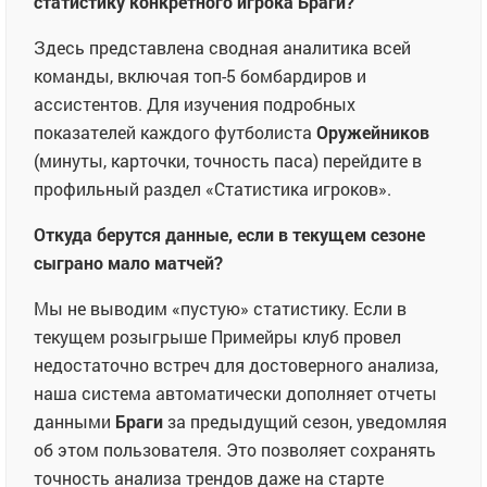
статистику конкретного игрока Браги?
Здесь представлена сводная аналитика всей
команды, включая топ-5 бомбардиров и
ассистентов. Для изучения подробных
показателей каждого футболиста
Оружейников
(минуты, карточки, точность паса) перейдите в
профильный раздел «Статистика игроков».
Откуда берутся данные, если в текущем сезоне
сыграно мало матчей?
Мы не выводим «пустую» статистику. Если в
текущем розыгрыше Примейры клуб провел
недостаточно встреч для достоверного анализа,
наша система автоматически дополняет отчеты
данными
Браги
за предыдущий сезон, уведомляя
об этом пользователя. Это позволяет сохранять
точность анализа трендов даже на старте