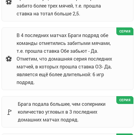
⚽️
забито более трех мячей, т.е. прошла
ставка на тотал больше 2,5.
СЕРИЯ
В 4 последних матчах Браги подряд обе
команды отметились забитыми мячами,
т.е. прошла ставка Обе забьют - Да.
⚽️
Отметим, что домашняя серия последних
матчей, в которых прошла ставка ОЗ- Да,
является ещё более длительной: 6 игр
подряд.
СЕРИЯ
Брага подала большее, чем соперники
🚩
количество угловых в 3 последних
домашних матчах подряд.