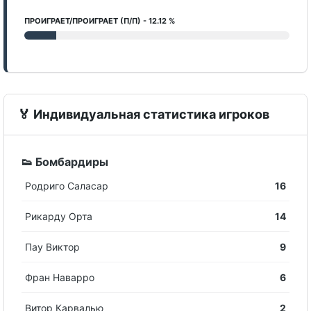
ПРОИГРАЕТ/ПРОИГРАЕТ (П/П) - 12.12 %
🏅 Индивидуальная статистика игроков
👟 Бомбардиры
Родриго Саласар
16
Рикарду Орта
14
Пау Виктор
9
Фран Наварро
6
Витор Карвалью
2