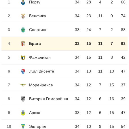
1
Порту
34
28
4
2
66
2
Бенфика
34
23
11
0
74
3
Спортинг
33
24
7
2
88
4
Брага
33
15
11
7
63
5
Фамаликан
34
15
11
8
42
6
Жил Висенте
34
13
11
10
47
7
Морейренсе
34
12
7
15
37
8
Витория Гимарайнш
34
12
6
16
39
9
Арока
33
12
6
15
47
10
Эшторил
34
10
9
15
54