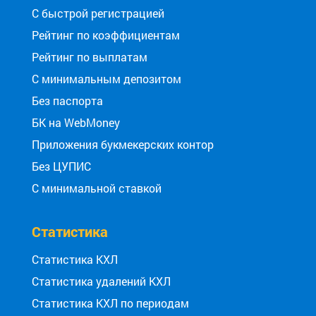
С быстрой регистрацией
Рейтинг по коэффициентам
Рейтинг по выплатам
С минимальным депозитом
Без паспорта
БК на WebMoney
Приложения букмекерских контор
Без ЦУПИС
С минимальной ставкой
Статистика
Статистика КХЛ
Статистика удалений КХЛ
Статистика КХЛ по периодам