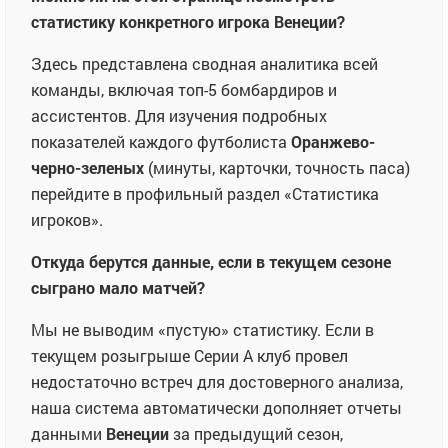
статистику конкретного игрока Венеции?
Здесь представлена сводная аналитика всей
команды, включая топ-5 бомбардиров и
ассистентов. Для изучения подробных
показателей каждого футболиста
Оранжево-
черно-зеленых
(минуты, карточки, точность паса)
перейдите в профильный раздел «Статистика
игроков».
Откуда берутся данные, если в текущем сезоне
сыграно мало матчей?
Мы не выводим «пустую» статистику. Если в
текущем розыгрыше Серии А клуб провел
недостаточно встреч для достоверного анализа,
наша система автоматически дополняет отчеты
данными
Венеции
за предыдущий сезон,