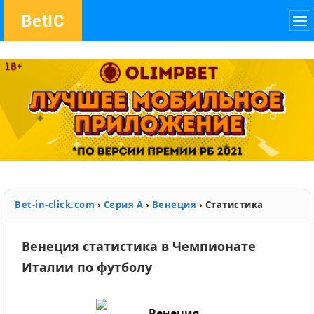
Bet
IC
Bet-in-click.com
›
Серия А
›
Венеция
›
Статистика
Венеция статистика в Чемпионате
Италии по футболу
Венеция