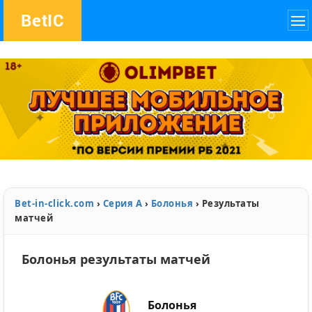
Bet
IC
Bet-in-click.com
›
Серия А
›
Болонья
›
Результаты
матчей
Болонья результаты матчей
Болонья