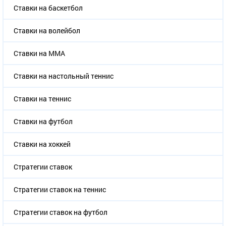
Ставки на баскетбол
Ставки на волейбол
Ставки на ММА
Ставки на настольный теннис
Ставки на теннис
Ставки на футбол
Ставки на хоккей
Стратегии ставок
Стратегии ставок на теннис
Стратегии ставок на футбол