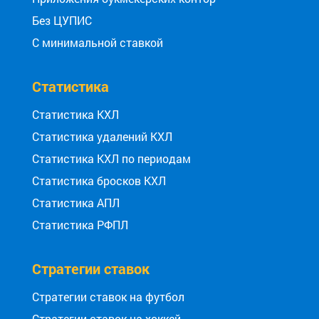
Без ЦУПИС
С минимальной ставкой
Статистика
Статистика КХЛ
Статистика удалений КХЛ
Статистика КХЛ по периодам
Статистика бросков КХЛ
Статистика АПЛ
Статистика РФПЛ
Стратегии ставок
Стратегии ставок на футбол
Стратегии ставок на хоккей