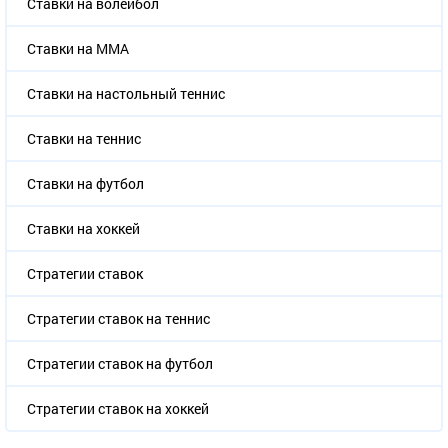
Ставки на волейбол
Ставки на ММА
Ставки на настольный теннис
Ставки на теннис
Ставки на футбол
Ставки на хоккей
Стратегии ставок
Стратегии ставок на теннис
Стратегии ставок на футбол
Стратегии ставок на хоккей