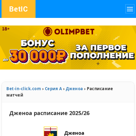
Bet
IC
Bet-in-click.com
›
Серия А
›
Дженоа
›
Расписание
матчей
Дженоа расписание 2025/26
Дженоа