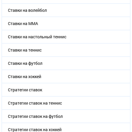
Ставки на волейбол
Ставки на ММА
Ставки на настольный теннис
Ставки на теннис
Ставки на футбол
Ставки на хоккей
Стратегии ставок
Стратегии ставок на теннис
Стратегии ставок на футбол
Стратегии ставок на хоккей