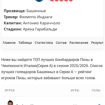
Прозвище:
Башенные
Тренер:
Филиппо Индзаги
Капитан:
Антонио Караччоло
Стадион:
Арена Гарибальди
Главное
Таблица
Статистика
Состав
Расписание
Результ
Ниже вы найдете ТОП лучших бомбардиров Пизы в
Чемпионате Италии(Серия А) в сезоне 2025/2026. Список
лучших голеадоров Башенных в Серии А — рейтинг
игроков Пизы, которые забивают больше всех голов.
ИГРОК
ИГРЫ
ГОЛЫ