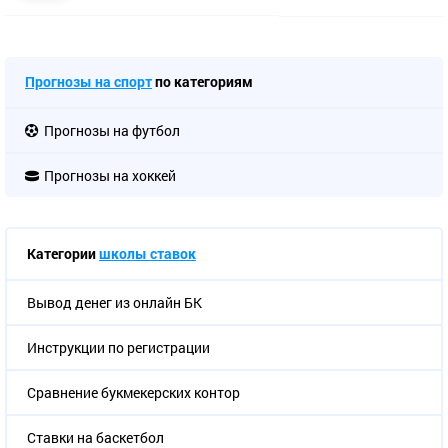
Прогнозы на спорт
по категориям
Прогнозы на футбол
Прогнозы на хоккей
Категории
школы ставок
Вывод денег из онлайн БК
Инструкции по регистрации
Сравнение букмекерских контор
Ставки на баскетбол