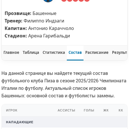
Прозвище:
Башенные
Тренер:
Филиппо Индзаги
Капитан:
Антонио Караччоло
Стадион:
Арена Гарибальди
Главное
Таблица
Статистика
Состав
Расписание
Результ
На данной странице вы найдете текущий состав
футбольного клуба Пиза в сезоне 2025/2026 Чемпионата
Италии по футболу. Актуальный список игроков
Башенных: основной состав и футболисты замены.
ИГРОК
АССИСТЫ
ГОЛЫ
ЖК
КК
НАПАДАЮЩИЕ