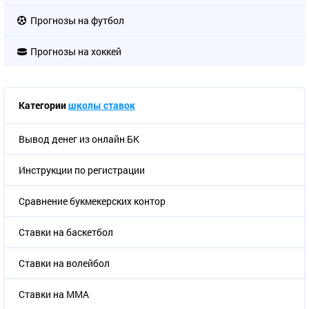
Прогнозы на футбол
Прогнозы на хоккей
Категории
школы ставок
Вывод денег из онлайн БК
Инструкции по регистрации
Сравнение букмекерских контор
Ставки на баскетбол
Ставки на волейбол
Ставки на ММА