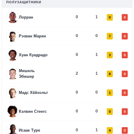
ПОЛУЗАЩИТНИКИ
0
1
Лорран
0
0
0
0
Рэзван Марин
7
0
0
1
Хуан Куадрадо
3
0
Мишель
2
1
8
0
Эбишер
0
0
Мадс Хёйхольт
1
0
0
0
Кэлвин Стенгс
0
0
0
1
Исаак Туре
4
0