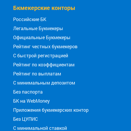
Бкмекерские конторы
Российские БК
Легальные Букмекеры
Официальные Букмекеры
Рейтинг честных букмекеров
С быстрой регистрацией
Рейтинг по коэффициентам
Рейтинг по выплатам
С минимальным депозитом
Без паспорта
БК на WebMoney
Приложения букмекерских контор
Без ЦУПИС
С минимальной ставкой