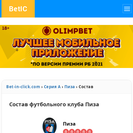
Bet
IC
Bet-in-click.com
›
Серия А
›
Пиза
›
Состав
Состав футбольного клуба Пиза
Пиза
П
П
П
П
П