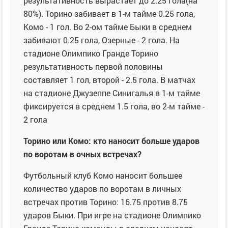
результативность вырастает до 2.25 гола(на
80%). Торино забивает в 1-м тайме 0.25 гола,
Комо - 1 гол. Во 2-ом тайме Быки в среднем
забивают 0.25 гола, Озерные - 2 гола. На
стадионе Олимпико Гранде Торино
результативность первой половины
составляет 1 гол, второй - 2.5 гола. В матчах
на стадионе Джузеппе Синигалья в 1-м тайме
фиксируется в среднем 1.5 гола, во 2-м тайме -
2 гола
Торино или Комо: кто наносит больше ударов
по воротам в очных встречах?
Футбольный клуб Комо наносит большее
количество ударов по воротам в личных
встречах против Торино: 16.75 против 8.75
ударов Быки. При игре на стадионе Олимпико