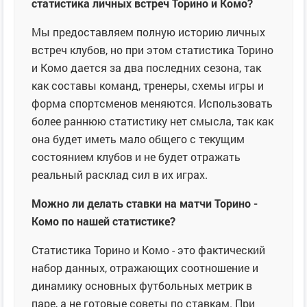
статистика личных встреч Торино и Комо?
Мы предоставляем полную историю личных
встреч клубов, но при этом статистика Торино
и Комо дается за два последних сезона, так
как составы команд, тренеры, схемы игры и
форма спортсменов меняются. Использовать
более раннюю статистику нет смысла, так как
она будет иметь мало общего с текущим
состоянием клубов и не будет отражать
реальный расклад сил в их играх.
Можно ли делать ставки на матчи Торино -
Комо по нашей статистике?
Статистика Торино и Комо - это фактический
набор данных, отражающих соотношение и
динамику основных футбольных метрик в
паре, а не готовые советы по ставкам. При