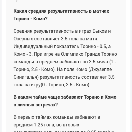
Какая средняя результативность в матчах
Торино - Комо?
Средняя результативность в играх Быков и
Озерных составляет 3.5 гола за матч.
Индивидуальный показатель Торино - 0.5, а
Комо - 3. При игре на Олимпико Гранде Торино
команды в среднем забивают по 3.5 мяча (1 -
Торино, 2.5 - Комо). На поле Комо (Джузеппе
Синигалья) результативность составляет 3.5
гола за игру(0 - Торино, 3.5 - Комо).
В каком тайме чаще забивают Торино и Комо
в личных встречах?
В первых таймах команды забивают в
среднем 1.25 гола, во вторых