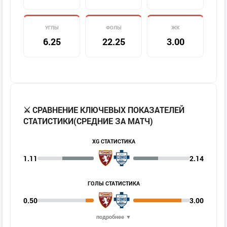
УГЛЫ
ФОЛЫ
ЖК
6.25
22.25
3.00
⚔️ СРАВНЕНИЕ КЛЮЧЕВЫХ ПОКАЗАТЕЛЕЙ
СТАТИСТИКИ(СРЕДНИЕ ЗА МАТЧ)
XG СТАТИСТИКА
1.11
2.14
ГОЛЫ СТАТИСТИКА
0.50
3.00
подробнее ▼