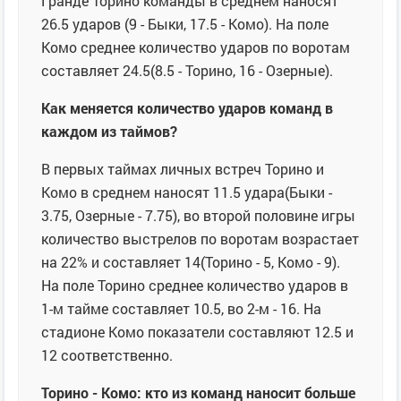
Гранде Торино команды в среднем наносят
26.5 ударов (9 - Быки, 17.5 - Комо). На поле
Комо среднее количество ударов по воротам
составляет 24.5(8.5 - Торино, 16 - Озерные).
Как меняется количество ударов команд в
каждом из таймов?
В первых таймах личных встреч Торино и
Комо в среднем наносят 11.5 удара(Быки -
3.75, Озерные - 7.75), во второй половине игры
количество выстрелов по воротам возрастает
на 22% и составляет 14(Торино - 5, Комо - 9).
На поле Торино среднее количество ударов в
1-м тайме составляет 10.5, во 2-м - 16. На
стадионе Комо показатели составляют 12.5 и
12 соответственно.
Торино - Комо: кто из команд наносит больше