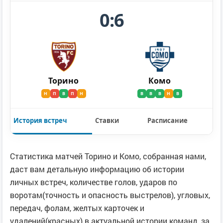
0:6
Торино
Комо
Н
П
В
П
Н
В
В
В
Н
В
История встреч
Ставки
Расписание
Статистика матчей Торино и Комо, собранная нами,
даст вам детальную информацию об истории
личных встреч, количестве голов, ударов по
воротам(точность и опасность выстрелов), угловых,
передач, фолам, желтых карточек и
удалений(красных) в актуальной истории команд, за