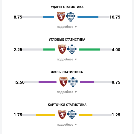
УДАРЫ СТАТИСТИКА
8.75
16.75
подробнее ▼
УГЛОВЫЕ СТАТИСТИКА
2.25
4.00
подробнее ▼
ФОЛЫ СТАТИСТИКА
12.50
9.75
подробнее ▼
КАРТОЧКИ СТАТИСТИКА
1.75
1.25
подробнее ▼