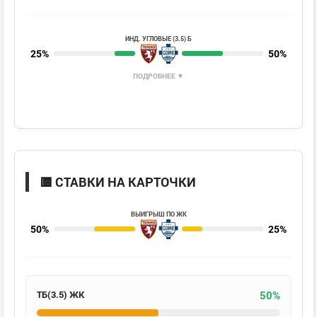
ИНД. УГЛОВЫЕ (3.5) Б
25%
50%
ПОДРОБНЕЕ ▼
🟨 СТАВКИ НА КАРТОЧКИ
ВЫИГРЫШ ПО ЖК
50%
25%
50%
ТБ(3.5) ЖК