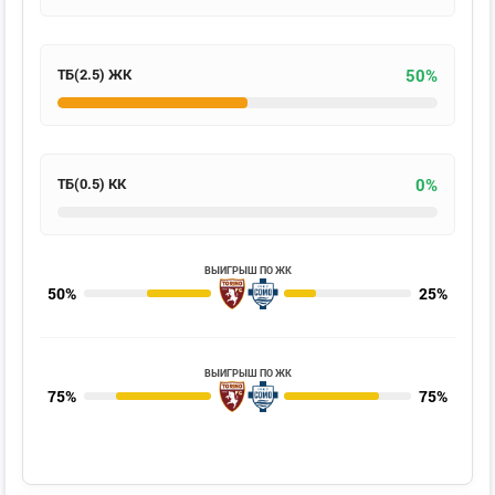
50%
ТБ(2.5) ЖК
0%
ТБ(0.5) КК
ВЫИГРЫШ ПО ЖК
50%
25%
ВЫИГРЫШ ПО ЖК
75%
75%