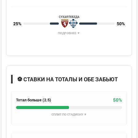
СУХАЯ ПОБЕДА
25%
50%
ПОДРОБНЕЕ ▼
⚽ СТАВКИ НА ТОТАЛЫ И ОБЕ ЗАБЬЮТ
50%
Тотал больше (2.5)
СПЛИТ ПО СТАДИОНУ ▼