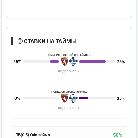
⏱️ СТАВКИ НА ТАЙМЫ
ВЫИГРАЕТ ЛЮБОЙ ИЗ ТАЙМОВ
25%
75%
ПОДРОБНЕЕ ▼
ПОБЕДА В ОБОИХ ТАЙМАХ
0%
25%
ПОДРОБНЕЕ ▼
50%
ТБ(0.5) Оба тайма