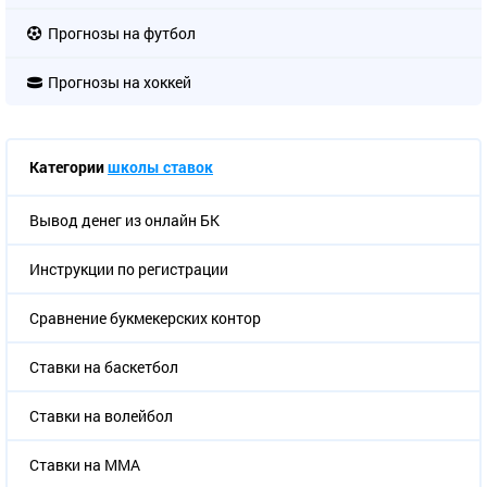
Прогнозы на футбол
Прогнозы на хоккей
Категории
школы ставок
Вывод денег из онлайн БК
Инструкции по регистрации
Сравнение букмекерских контор
Ставки на баскетбол
Ставки на волейбол
Ставки на ММА