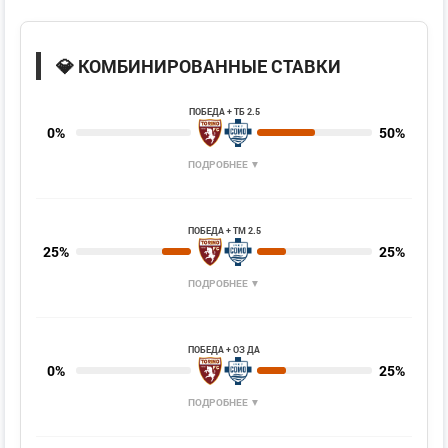
💎 КОМБИНИРОВАННЫЕ СТАВКИ
ПОБЕДА + ТБ 2.5
0%
50%
ПОДРОБНЕЕ ▼
ПОБЕДА + ТМ 2.5
25%
25%
ПОДРОБНЕЕ ▼
ПОБЕДА + ОЗ ДА
0%
25%
ПОДРОБНЕЕ ▼