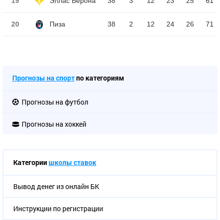
19
Эллас Верона
38
3
12
23
25
61
20
Пиза
38
2
12
24
26
71
Прогнозы на спорт
по категориям
Прогнозы на футбол
Прогнозы на хоккей
Категории
школы ставок
Вывод денег из онлайн БК
Инструкции по регистрации