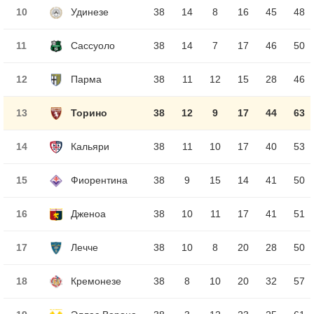
10
Удинезе
38
14
8
16
45
48
11
Сассуоло
38
14
7
17
46
50
12
Парма
38
11
12
15
28
46
13
Торино
38
12
9
17
44
63
14
Кальяри
38
11
10
17
40
53
15
Фиорентина
38
9
15
14
41
50
16
Дженоа
38
10
11
17
41
51
17
Лечче
38
10
8
20
28
50
18
Кремонезе
38
8
10
20
32
57