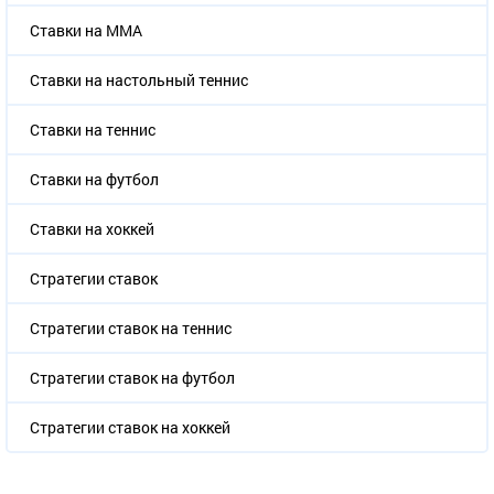
Ставки на ММА
Ставки на настольный теннис
Ставки на теннис
Ставки на футбол
Ставки на хоккей
Стратегии ставок
Стратегии ставок на теннис
Стратегии ставок на футбол
Стратегии ставок на хоккей