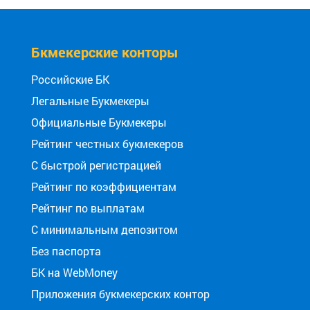
Бкмекерские конторы
Российские БК
Легальные Букмекеры
Официальные Букмекеры
Рейтинг честных букмекеров
С быстрой регистрацией
Рейтинг по коэффициентам
Рейтинг по выплатам
С минимальным депозитом
Без паспорта
БК на WebMoney
Приложения букмекерских контор