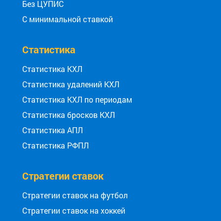
Без ЦУПИС
С минимальной ставкой
Статистика
Статистика КХЛ
Статистика удалений КХЛ
Статистика КХЛ по периодам
Статистика бросков КХЛ
Статистика АПЛ
Статистика РФПЛ
Стратегии ставок
Стратегии ставок на футбол
Стратегии ставок на хоккей